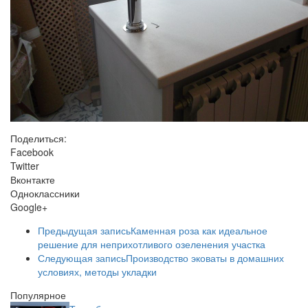
Поделиться:
Facebook
Twitter
Вконтакте
Одноклассники
Google+
Предыдущая запись
Каменная роза как идеальное
решение для неприхотливого озеленения участка
Следующая запись
Производство эковаты в домашних
условиях, методы укладки
Популярное