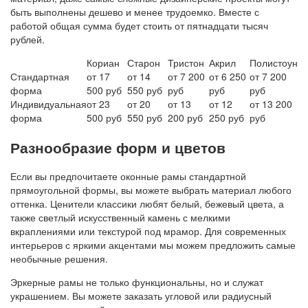
быть выполнены дешево и менее трудоемко. Вместе с
работой общая сумма будет стоить от пятнадцати тысяч
рублей.
Кориан
Старон
Тристон
Акрил
Полистоун
Стандартная
от 17
от 14
от 7 200
от 6 250
от 7 200
форма
500 руб
550 руб
руб
руб
руб
Индивидуальная
от 23
от 20
от 13
от 12
от 13 200
форма
500 руб
550 руб
200 руб
250 руб
руб
Разнообразие форм и цветов
Если вы предпочитаете оконные рамы стандартной
прямоугольной формы, вы можете выбрать материал любого
оттенка. Ценители классики любят белый, бежевый цвета, а
также светлый искусственный камень с мелкими
вкраплениями или текстурой под мрамор. Для современных
интерьеров с яркими акцентами мы можем предложить самые
необычные решения.
Эркерные рамы не только функциональны, но и служат
украшением. Вы можете заказать угловой или радиусный