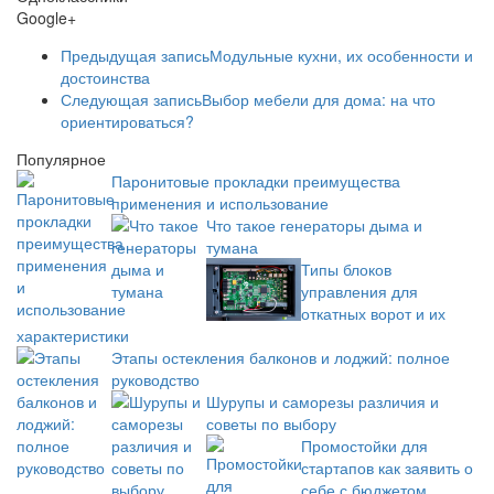
Google+
Предыдущая запись
Модульные кухни, их особенности и
достоинства
Следующая запись
Выбор мебели для дома: на что
ориентироваться?
Популярное
Паронитовые прокладки преимущества
применения и использование
Что такое генераторы дыма и
тумана
Типы блоков
управления для
откатных ворот и их
характеристики
Этапы остекления балконов и лоджий: полное
руководство
Шурупы и саморезы различия и
советы по выбору
Промостойки для
стартапов как заявить о
себе с бюджетом