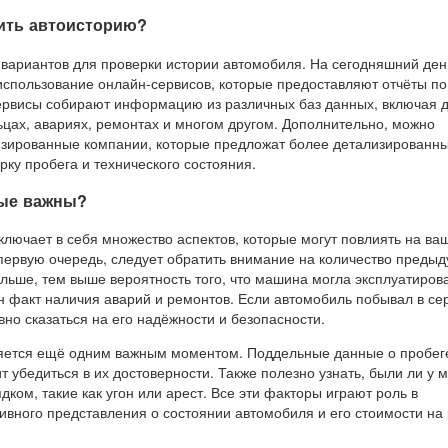
рить автоисторию?
 вариантов для проверки истории автомобиля. На сегодняшний ден
использование онлайн-сервисов, которые предоставляют отчёты по
ервисы собирают информацию из различных баз данных, включая 
цах, авариях, ремонтах и многом другом. Дополнительно, можно
изированные компании, которые предложат более детализированн
рку пробега и технического состояния.
ные важны?
лючает в себя множество аспектов, которые могут повлиять на ва
 первую очередь, следует обратить внимание на количество преды
льше, тем выше вероятность того, что машина могла эксплуатиров
н факт наличия аварий и ремонтов. Если автомобиль побывал в се
вно сказаться на его надёжности и безопасности.
ляется ещё одним важным моментом. Поддельные данные о пробег
ит убедиться в их достоверности. Также полезно узнать, были ли у
ком, такие как угон или арест. Все эти факторы играют роль в
вного представления о состоянии автомобиля и его стоимости на 