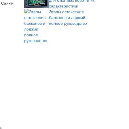
для откатных ворот и их
 Санкт-
характеристики
Этапы остекления
балконов и лоджий:
полное руководство
во