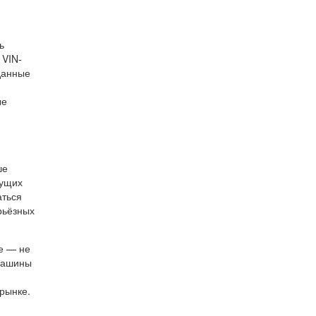
ь
 VIN-
данные
ые
ше
дущих
аться
рьёзных
е — не
 машины
рынке.