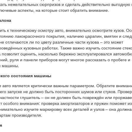
жать нежелательных сюрпризов и сделать действительно выгодную 
лючевые аспекты, на которые стоит обратить внимание.
салона
ить к техническому осмотру авто, внимательно осмотрите кузов. О
тоянию лакокрасочного покрытия, наличию царапин, вмятин и след
не отличаются ли по цвету различные части кузова – это может
роведённых кузовных работах. Также важно изучить состояние стек
 позволит оценить, насколько бережно эксплуатировался автомоби
ний, руля и панели приборов могут многое рассказать о пробеге и
и машины.
ского состояния машины
е авто является критически важным параметром. Обратите вниман
 его запуске не должно быть посторонних шумов или стуков. Провер
 частности глушитель – он не должен быть повреждён или проржав
ет особого внимания: проверка амортизаторов и пружин поможет и
нимательно изучите маркировку всех деталей и узлов – она должна
артам производителя.
я