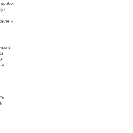
 пробег
гут
биля и
ный в
ки
ия
ным
ть
а
е