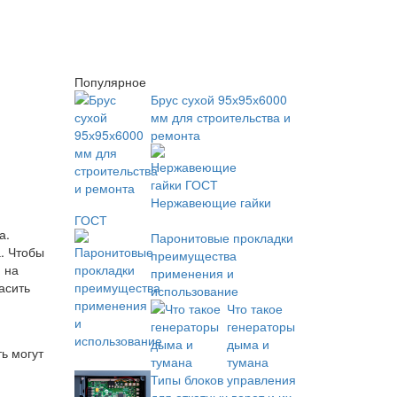
Популярное
Брус сухой 95х95х6000
мм для строительства и
ремонта
Нержавеющие гайки
ГОСТ
а.
Паронитовые прокладки
. Чтобы
преимущества
 на
применения и
асить
использование
Что такое
генераторы
дыма и
ь могут
тумана
Типы блоков управления