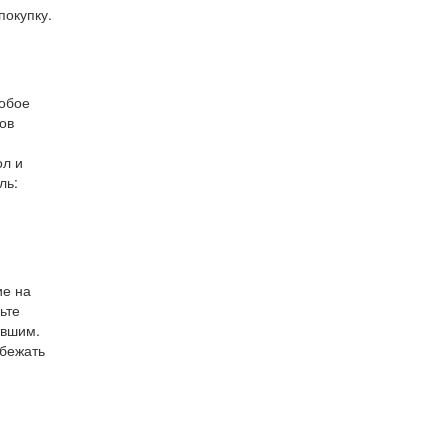
покупку.
собое
ов
ол и
ль:
ие на
ьте
евшим.
збежать