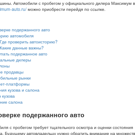
шины. Автомобили с пробегом у официального дилера Максимум в
ximum-auto.ru/
можно приобрести перейдя по ссылке.
верке подержанного авто
торию автомобиля
 Где проверить автоисторию?
 Какие данные важны?
упать подержанное авто
альные дилеры
лоны
е продавцы
бильные рынки
ет-платформы
ия кузова и салона
 кузова
ние салона
оверке подержанного авто
иля с пробегом требует тщательного осмотра и оценки состояния
ва. Будущему автовладельцу нужно обратить внимание на множест