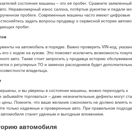
азателей состояния машины – это её пробег. Сравните заявленный
вто. Неравномерный износ салона, потёртые рукоятки и педали мо
скрученном пробеге. Современные машины часто имеют цифровые
 стесняйтесь задать вопросы продавцу о сервисной истории автомо
дающих пробег.
тов
кументы на автомобиль в порядке. Важно проверить VIN-код, указан
ь его с кодом на кузове. Это поможет исключить возможность покуп
ного авто. Также стоит запросить у продавца историю обслуживан
еток о регулярных ТО и заменах расходников будет дополнитель
совестности владельца.
и
авершены, и вы уверены в состоянии машины, можно переходить к
е забывайте торговаться – даже незначительные дефекты могут ста
 цены. Помните, что ваше желание сэкономить не должно влиять н
йте только надежные и проверенные авто. При правильном подход
 автомобиля станет удачным и выгодным вложением.
сторию автомобиля