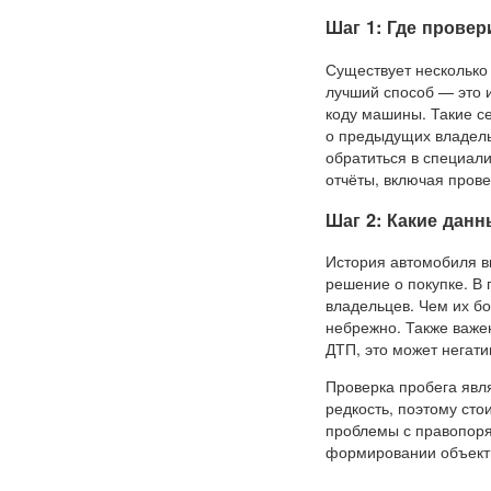
Шаг 1: Где прове
Существует несколько
лучший способ — это 
коду машины. Такие с
о предыдущих владель
обратиться в специал
отчёты, включая прове
Шаг 2: Какие дан
История автомобиля вк
решение о покупке. В
владельцев. Чем их бо
небрежно. Также важе
ДТП, это может негати
Проверка пробега яв
редкость, поэтому сто
проблемы с правопоряд
формировании объекти