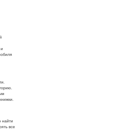
й
 и
мобиля
ти.
торию.
ным
книжки.
о найти
рять все