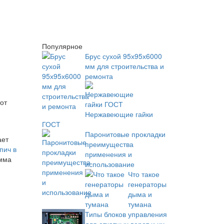
Популярное
Брус сухой 95х95х6000
мм для строительства и
ремонта
от
Нержавеющие гайки
ГОСТ
Паронитовые прокладки
ает
преимущества
пич в
применения и
умма
использование
Что такое
генераторы
дыма и
тумана
Типы блоков управления