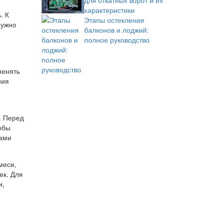
для откатных ворот и их
характеристики
. К
Этапы остекления
нужно
балконов и лоджий:
полное руководство
менять
ния
. Перед
обы
вами
меси,
ек. Для
и,