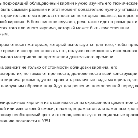
ть подходящий облицовочный кирпич нужно изучить его технические
 быть самыми разными и этот момент обязательно нужно учитывать
 строительного материала относятся некоторые нюансы, которые 
кой кирпича. В большинстве случаев, речь также идет о размерах и
тях того или иного кирпича, который может быть качественным,
ным.
рам относят материал, который используется для того, чтобы при
е время и совершенствовать его, получая возможность использова
ельного материала на протяжении длительного времени.
а зависит не только от стоимости облицовки кирпича, его
ктеристик, но также от прочности, долговечности всей конструкции
го кирпича рекомендуется сравнить различные виды материала, чт
их наилучшим образом подойдут для решения поставленной перед 
лицовочные кирпичи изготавливаются из окрашенной цементной с
ой или известковой смеси, шлаков, керамзитов или каменных крош
ирпичу необходимый цвет и оттенок, используют специальные краск
влиянию влажности и УВЧ.