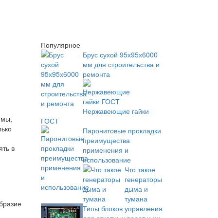
Популярное
Брус сухой 95х95х6000
мм для строительства и
ремонта
Нержавеющие гайки
емы,
ГОСТ
лько
Паронитовые прокладки
преимущества
ять в
применения и
использование
Что такое
генераторы
дыма и
тумана
образие
Типы блоков управления