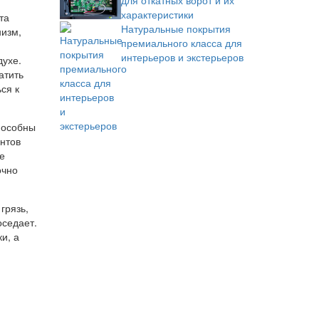
для откатных ворот и их
характеристики
та
Натуральные покрытия
низм,
премиального класса для
интерьеров и экстерьеров
духе.
атить
ся к
пособны
нтов
е
очно
грязь,
оседает.
и, а