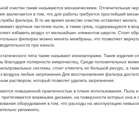
ной очистки также называются механическими. Отличительная чер
ия заключается в том, что для работы требуется простейший меха
службы фильтра. В то же время качество очистки оставляет желать
живает крупные частички пыли, а также грязь, содержащуюся в воз
ляет избавить воздух от мельчайших элементов шерсти. Стоит обр
 угольных фильтрах можно менять мембраны, что позволяет вернуть
водительности при износе.
статического типа также называют ионизаторами. Такие изделия с
ыль благодаря полярности микрочастиц. Среди положительных моме
ильтровальных системы, стоит отметить их большой ресурс, а такж
из воздуха любые загрязнения.Для восстановления фильтра достат
ным раствором, который позволит удалить загрязнения.
аются повышенной практичностью в плане использования. Пыль и 
 притягивается влажными дисками, на поверхности которых она и 
ования оборудования в том, что расходы на эксплуатацию невысок
ительно увлажнить.