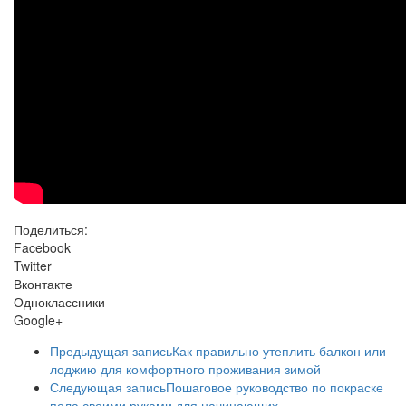
Поделиться:
Facebook
Twitter
Вконтакте
Одноклассники
Google+
Предыдущая запись
Как правильно утеплить балкон или
лоджию для комфортного проживания зимой
Следующая запись
Пошаговое руководство по покраске
пола своими руками для начинающих