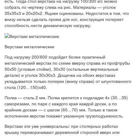
есть. Тогда стол верстака на нагрузку 100/300 кгс можно
собрать по чертежу слева на рис. Материалы — уголок
35х35х3 и 20х20х2. Ящики оцинкованы. Недостаток в том, что
внизу нельзя сделать проем для ног, конструкция потеряет
способность нести динамическую нагрузку.
Верстаки металлические
Под нагрузку 200/600 подойдет более практичный
металлический верстак по схеме вверху справа из профтрубы
50х50 (угловые стойки), 30х30 (остальные вертикальные
детали) и уголок 30х30х3. Дощечка на обоих верстаках
укладывается только поперек (внизу справа) от шпунтованного
стола (120…150)х40.
Полка — сталь 2 мм. Полка крепится к подкладке 4х (30…35)
саморезами, по паре с каждого края каждой доски, а по
крайним доскам — с шагом (60…70) мм. Только в таком
исполнении верстак покажет указанную грузоподъемность.
Верстаки эти уже универсальны: при столярных работах
крышку переворачивают деревянной стороной вверх или