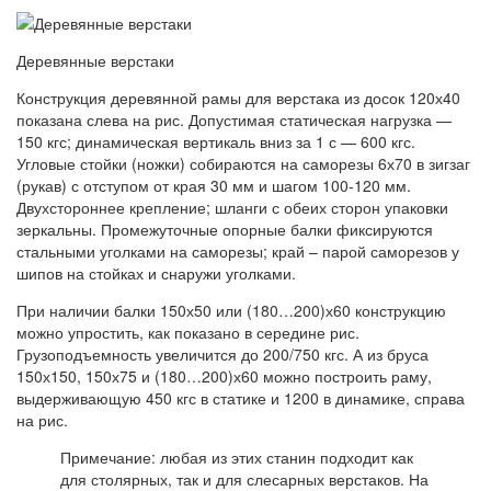
Деревянные верстаки
Конструкция деревянной рамы для верстака из досок 120х40
показана слева на рис. Допустимая статическая нагрузка —
150 кгс; динамическая вертикаль вниз за 1 с — 600 кгс.
Угловые стойки (ножки) собираются на саморезы 6х70 в зигзаг
(рукав) с отступом от края 30 мм и шагом 100-120 мм.
Двухстороннее крепление; шланги с обеих сторон упаковки
зеркальны. Промежуточные опорные балки фиксируются
стальными уголками на саморезы; край – парой саморезов у ​​
шипов на стойках и снаружи уголками.
При наличии балки 150х50 или (180…200)х60 конструкцию
можно упростить, как показано в середине рис.
Грузоподъемность увеличится до 200/750 кгс. А из бруса
150х150, 150х75 и (180…200)х60 можно построить раму,
выдерживающую 450 кгс в статике и 1200 в динамике, справа
на рис.
Примечание: любая из этих станин подходит как
для столярных, так и для слесарных верстаков. На