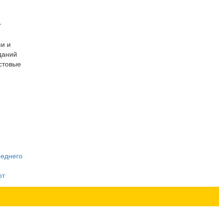
т
ми и
даний
стовые
реднего
от