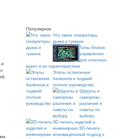
Популярное
Что такое генераторы
дыма и тумана
Типы блоков
управления
для откатных
 и
ворот и их характеристики
ют
Этапы остекления
ей,
балконов и лоджий:
полное руководство
Шурупы и
саморезы
различия и
советы по
выбору
3D-печать изделий и
инженерная 3D-печать:
инновационный подход к
ми,