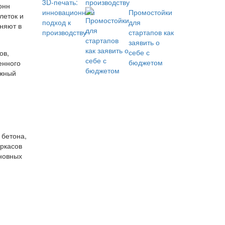
производству
онн
Промостойки
леток и
для
няют в
стартапов как
заявить о
себе с
ов,
бюджетом
енного
ужный
 бетона,
аркасов
новных