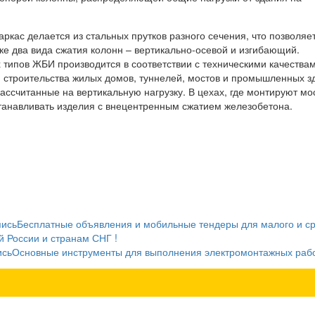
ркас делается из стальных прутков разного сечения, что позволяе
ке два вида сжатия колонн – вертикально-осевой и изгибающий.
 типов ЖБИ производится в соответствии с техническими качества
 строительства жилых домов, туннелей, мостов и промышленных з
ассчитанные на вертикальную нагрузку. В цехах, где монтируют мо
танавливать изделия с внецентренным сжатием железобетона.
пись
Бесплатные объявления и мобильные тендеры для малого и с
ей России и странам СНГ !
ись
Основные инструменты для выполнения электромонтажных раб