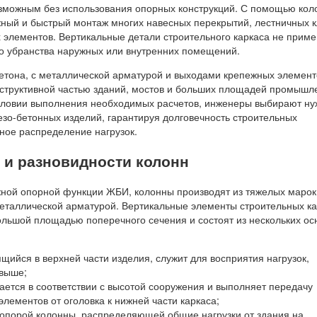
озможным без использования опорных конструкций. С помощью кол
ный и быстрый монтаж многих навесных перекрытий, лестничных к
х элементов. Вертикальные детали строительного каркаса не приме
го убранства наружных или внутренних помещений.
етона, с металлической арматурой и выходами крепежных элемент
структивной частью зданий, мостов и больших площадей промышл
словии выполнения необходимых расчетов, инженеры выбирают н
езо-бетонных изделий, гарантируя долговечность строительных
ное распределение нагрузок.
 и разновидности колонн
ной опорной функции ЖБИ, колонны производят из тяжелых марок
металлической арматурой. Вертикальные элементы строительных к
льшой площадью поперечного сечения и состоят из нескольких ос
ящийся в верхней части изделия, служит для восприятия нагрузок,
выше;
ается в соответствии с высотой сооружения и выполняет передачу
элементов от оголовка к нижней части каркаса;
 опорой колонны, распределяющей общие нагрузки от здания на