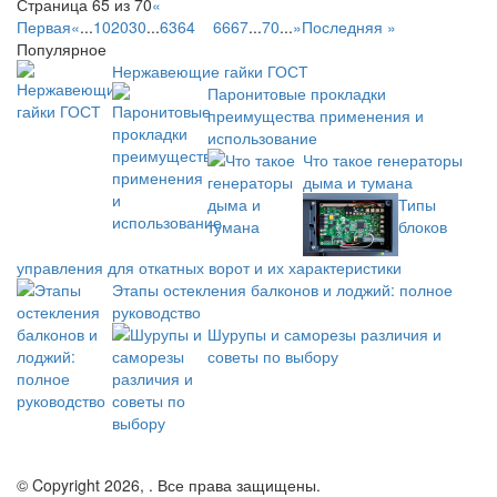
Страница 65 из 70
«
Первая
«
...
10
20
30
...
63
64
65
66
67
...
70
...
»
Последняя »
Популярное
Нержавеющие гайки ГОСТ
Паронитовые прокладки
преимущества применения и
использование
Что такое генераторы
дыма и тумана
Типы
блоков
управления для откатных ворот и их характеристики
Этапы остекления балконов и лоджий: полное
руководство
Шурупы и саморезы различия и
советы по выбору
© Copyright 2026, . Все права защищены.