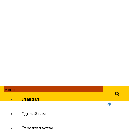
Меню
Главная
Сделай сам
Строительство