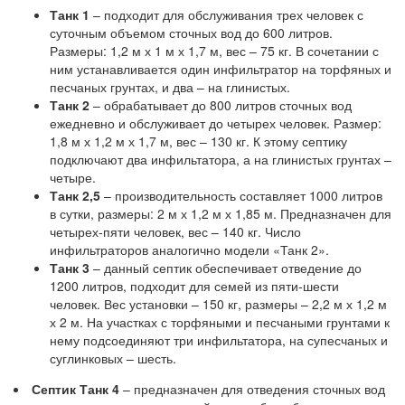
Танк 1
– подходит для обслуживания трех человек с
суточным объемом сточных вод до 600 литров.
Размеры: 1,2 м х 1 м х 1,7 м, вес – 75 кг. В сочетании с
ним устанавливается один инфильтратор на торфяных и
песчаных грунтах, и два – на глинистых.
Танк 2
– обрабатывает до 800 литров сточных вод
ежедневно и обслуживает до четырех человек. Размер:
1,8 м х 1,2 м х 1,7 м, вес – 130 кг. К этому септику
подключают два инфильтатора, а на глинистых грунтах –
четыре.
Танк 2,5
– производительность составляет 1000 литров
в сутки, размеры: 2 м х 1,2 м х 1,85 м. Предназначен для
четырех-пяти человек, вес – 140 кг. Число
инфильтраторов аналогично модели «Танк 2».
Танк 3
– данный септик обеспечивает отведение до
1200 литров, подходит для семей из пяти-шести
человек. Вес установки – 150 кг, размеры – 2,2 м х 1,2 м
х 2 м. На участках с торфяными и песчаными грунтами к
нему подсоединяют три инфильтатора, на супесчаных и
суглинковых – шесть.
Септик Танк 4
– предназначен для отведения сточных вод