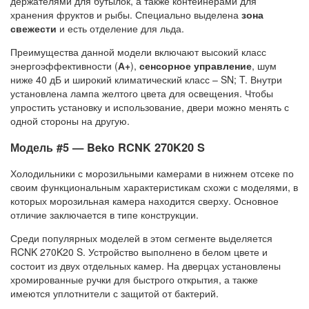
держателями для бутылок, а также контейнерами для
хранения фруктов и рыбы. Специально выделена
зона
свежести
и есть отделение для льда.
Преимущества данной модели включают высокий класс
энергоэффективности (
А+
),
сенсорное управление
, шум
ниже 40 дБ и широкий климатический класс – SN; T. Внутри
установлена лампа желтого цвета для освещения. Чтобы
упростить установку и использование, двери можно менять с
одной стороны на другую.
Модель #5 — Beko RCNK 270K20 S
Холодильники с морозильными камерами в нижнем отсеке по
своим функциональным характеристикам схожи с моделями, в
которых морозильная камера находится сверху. Основное
отличие заключается в типе конструкции.
Среди популярных моделей в этом сегменте выделяется
RCNK 270K20 S. Устройство выполнено в белом цвете и
состоит из двух отдельных камер. На дверцах установлены
хромированные ручки для быстрого открытия, а также
имеются уплотнители с защитой от бактерий.