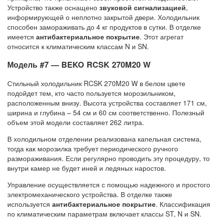
Устройство также оснащено
звуковой сигнализацией
,
информирующей о неплотно закрытой двери. Холодильник
способен замораживать до 4 кг продуктов в сутки. В отделке
имеется
антибактериальное покрытие
. Этот агрегат
относится к климатическим классам N и SN.
Модель #7 — BEKO RCSK 270M20 W
Стильный холодильник RCSK 270M20 W в белом цвете
подойдет тем, кто часто пользуется морозильником,
расположенным внизу. Высота устройства составляет 171 см,
ширина и глубина – 54 см и 60 см соответственно. Полезный
объем этой модели составляет 262 литра.
В холодильном отделении реализована капельная система,
тогда как морозилка требует периодического ручного
размораживания. Если регулярно проводить эту процедуру, то
внутри камер не будет иней и ледяных наростов.
Управление осуществляется с помощью надежного и простого
электромеханического устройства. В отделке также
используется
антибактериальное покрытие
. Классификация
по климатическим параметрам включает классы ST, N и SN.