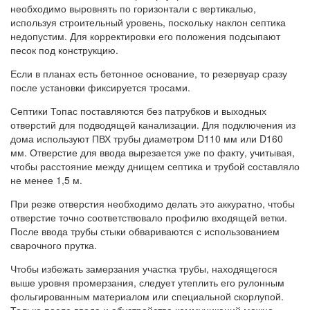
необходимо выровнять по горизонтали с вертикалью,
используя строительный уровень, поскольку наклон септика
недопустим. Для корректировки его положения подсыпают
песок под конструкцию.
Если в планах есть бетонное основание, то резервуар сразу
после установки фиксируется тросами.
Септики Топас поставляются без патрубков и выходных
отверстий для подводящей канализации. Для подключения из
дома используют ПВХ трубы диаметром D110 мм или D160
мм. Отверстие для ввода вырезается уже по факту, учитывая,
чтобы расстояние между днищем септика и трубой составляло
не менее 1,5 м.
При резке отверстия необходимо делать это аккуратно, чтобы
отверстие точно соответствовало профилю входящей ветки.
После ввода трубы стыки обвариваются с использованием
сварочного прутка.
Чтобы избежать замерзания участка трубы, находящегося
выше уровня промерзания, следует утеплить его рулонным
фольгированным материалом или специальной скорлупой.
Только после ввода и обустройства коммуникаций можно