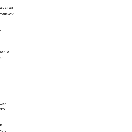
лены на
афчиках
и
т
нии и
же
ушки
ого
ни
ак и