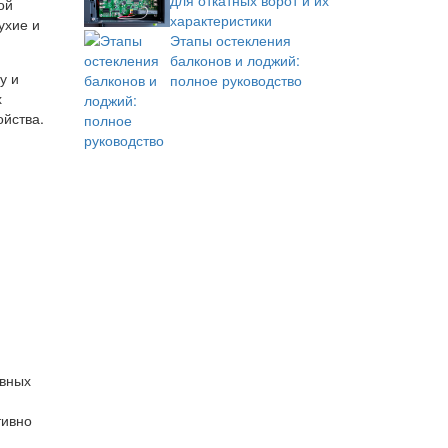
для откатных ворот и их
ой
характеристики
ухие и
Этапы остекления
балконов и лоджий:
у и
полное руководство
х
ойства.
авных
тивно