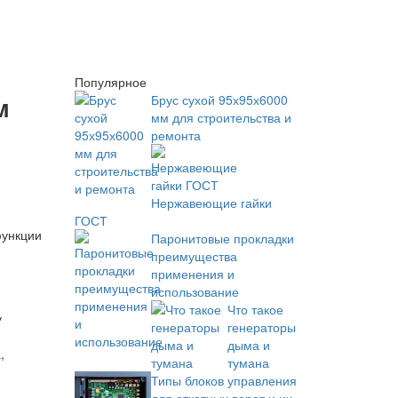
Популярное
м
Брус сухой 95х95х6000
мм для строительства и
ремонта
Нержавеющие гайки
ГОСТ
функции
Паронитовые прокладки
преимущества
применения и
использование
Что такое
у
генераторы
дыма и
,
тумана
Типы блоков управления