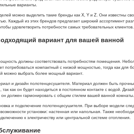
тильные варианты.
елей можно выделить такие бренды как X, Y и Z. Они известны св
тью. Каждый из этих брендов предлагает широкий ассортимент раз
 чтобы удовлетворить потребности самых требовательных клиентов.
подходящий вариант для вашей ванной
мощность должны соответствовать потребностям помещения. Неб
т потребоваться компактный с низкой мощностью, тогда как для б
й можно выбрать более мощный вариант.
риал и дизайн полотенцесушителя. Материал должен быть прочны
, так как он будет находиться в постоянном контакте с водой. Диза
ку он должен гармонировать с общим стилем вашей ванной комнаты
новка и подключение полотенцесушителя. При выборе модели сле
 возможности установки: настенная или напольная. Также необход
одключению к электричеству или центральной системе отопления.
обслуживание