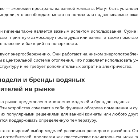
о — экономия пространства ванной комнаты. Могут быть установ
модели, что освобождает место на полках или подвешиваемых шк
 гигиены также является важным аспектом использования. Сухие 
дают приятную атмосферу после душа или ванны, а также помогаю
е плесени и бактерий на поверхности.
твуют энергосбережению. Они работают на низком энергопотребле
 к центральной системе отопления, что позволяет использовать у
руктуру и не требует дополнительных затрат на электричество.
одели и бренды водяных
ителей на рынке
на рынке представлено множество моделей и брендов водяных
Эти устройства сочетают в себе функции обогрева помещения и с
т их популярными решениями для ванной комнаты или любого друг
ется поддерживать определенную температуру.
гают широкий выбор моделей различных размеров и дизайнов. О
 потребителей, предлагая как классические радиаторы-сушилки, т