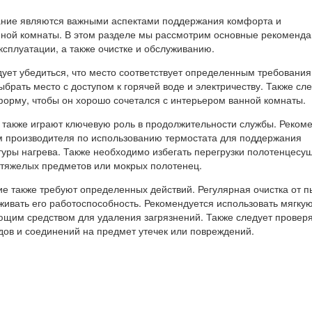
ание являются важными аспектами поддержания комфорта и
ной комнаты. В этом разделе мы рассмотрим основные рекоменда
ксплуатации, а также очистке и обслуживанию.
ует убедиться, что место соответствует определенным требования
брать место с доступом к горячей воде и электричеству. Также сл
форму, чтобы он хорошо сочетался с интерьером ванной комнаты.
 также играют ключевую роль в продолжительности службы. Реком
м производителя по использованию термостата для поддержания
уры нагрева. Также необходимо избегать перегрузки полотенцесу
тяжелых предметов или мокрых полотенец.
ие также требуют определенных действий. Регулярная очистка от п
живать его работоспособность. Рекомендуется использовать мягкую
оющим средством для удаления загрязнений. Также следует провер
дов и соединений на предмет утечек или повреждений.