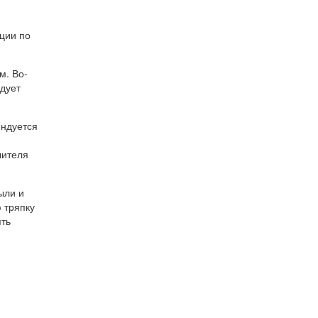
ции по
м. Во-
едует
ендуется
шителя
ыли и
 тряпку
ять