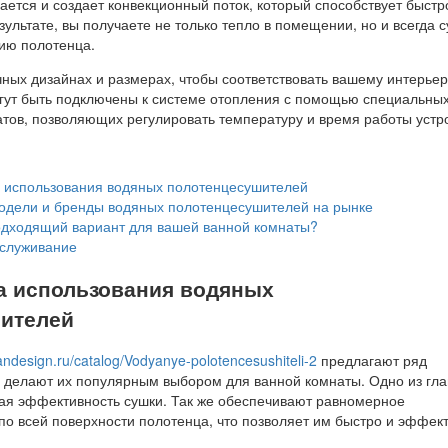
ается и создает конвекционный поток, который способствует быстр
зультате, вы получаете не только тепло в помещении, но и всегда с
нию полотенца.
ных дизайнах и размерах, чтобы соответствовать вашему интерьер
гут быть подключены к системе отопления с помощью специальны
атов, позволяющих регулировать температуру и время работы устр
использования водяных полотенцесушителей
дели и бренды водяных полотенцесушителей на рынке
одходящий вариант для вашей ванной комнаты?
бслуживание
 использования водяных
ителей
sandesign.ru/catalog/Vodyanye-polotencesushiteli-2
предлагают ряд
 делают их популярным выбором для ванной комнаты. Одно из гл
я эффективность сушки. Так же обеспечивают равномерное
по всей поверхности полотенца, что позволяет им быстро и эффек