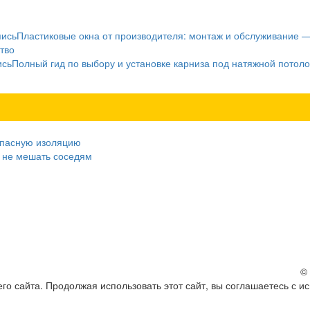
пись
Пластиковые окна от производителя: монтаж и обслуживание 
тво
ись
Полный гид по выбору и установке карниза под натяжной потоло
зопасную изоляцию
к не мешать соседям
©
о сайта. Продолжая использовать этот сайт, вы соглашаетесь с и