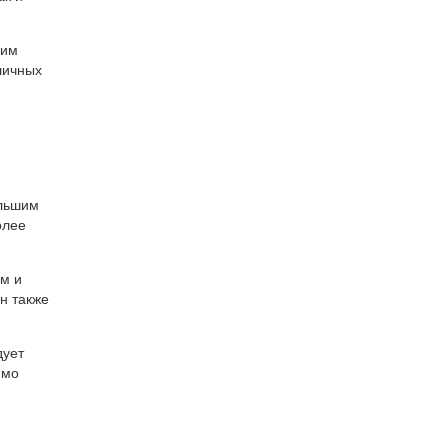
оим
личных
ольшим
олее
м и
йн также
.
дует
имо