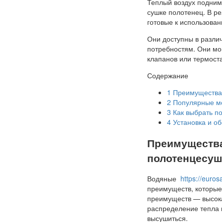
Теплый воздух подним
сушке полотенец. В ре
готовые к использова
Они доступны в различ
потребностям. Они мо
клапанов или термост
Содержание
1
Преимущества 
2
Популярные мо
3
Как выбрать п
4
Установка и о
Преимущества
полотенцесуш
Водяные
https://euro
преимуществ, которые
преимуществ — высока
распределение тепла 
высушиться.