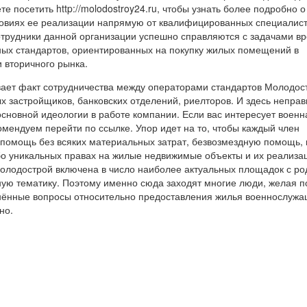
е посетить http://molodostroy24.ru, чтобы узнать более подробно о
ловиях ее реализации напрямую от квалифицированных специалист
сотрудники данной организации успешно справляются с задачами в
ых стандартов, ориентированных на покупку жилых помещений в
 вторичного рынка.
ает факт сотрудничества между операторами стандартов Молодос
 застройщиков, банковских отделений, риелторов. И здесь непра
основной идеологии в работе компании. Если вас интересует военн
комендуем перейти по ссылке. Упор идет на то, чтобы каждый член
помощь без всяких материальных затрат, безвозмездную помощь, 
убо уникальных правах на жилые недвижимые объекты и их реализа
олодострой включена в число наиболее актуальных площадок с р
ную тематику. Поэтому именно сюда заходят многие люди, желая п
нённые вопросы относительно предоставления жилья военнослуж
но.