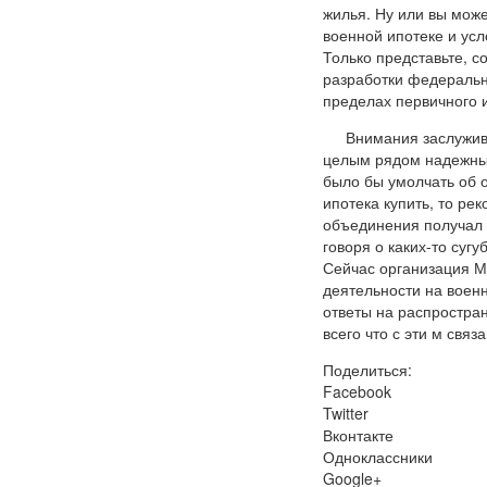
жилья. Ну или вы может
военной ипотеке и ус
Только представьте, 
разработки федеральн
пределах первичного и
Внимания заслужив
целым рядом надежных
было бы умолчать об 
ипотека купить, то ре
объединения получал 
говоря о каких-то суг
Сейчас организация М
деятельности на воен
ответы на распростра
всего что с эти м связа
Поделиться:
Facebook
Twitter
Вконтакте
Одноклассники
Google+