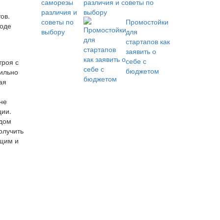
различия и советы по
выбору
ов.
Промостойки
роде
для
стартапов как
заявить о
себе с
троя с
бюджетом
вильно
ая
не
ции.
одом
олучить
ащим и