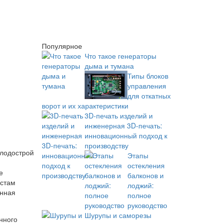
Популярное
Что такое генераторы
дыма и тумана
Типы блоков
управления
для откатных
ворот и их характеристики
3D-печать изделий и
инженерная 3D-печать:
инновационный подход к
производству
Этапы
остекления
е
балконов и
истам
лоджий:
енная
полное
руководство
Шурупы и саморезы
нного