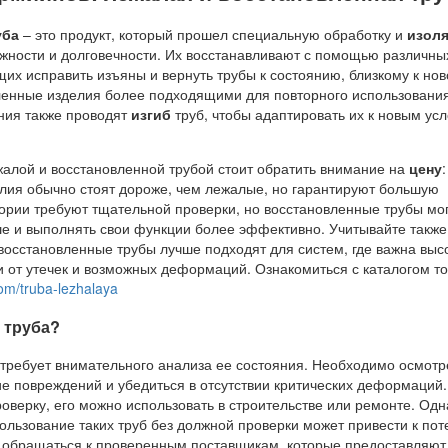
уба
– это продукт, который прошел специальную обработку и
изол
жности и долговечности. Их восстанавливают с помощью различны
их исправить изъяны и вернуть трубы к состоянию, близкому к нов
ленные изделия более подходящими для повторного использования
ния также проводят
изгиб
труб, чтобы адаптировать их к новым ус
алой и восстановленной трубой стоит обратить внимание на
цену
:
лия обычно стоят дороже, чем лежалые, но гарантируют большую
гории требуют тщательной проверки, но восстановленные трубы мо
ше и выполнять свои функции более эффективно. Учитывайте также
 восстановленные трубы лучше подходят для систем, где важна выс
 от утечек и возможных деформаций. Ознакомиться с каталогом т
om/truba-lezhalaya
 труба?
требует внимательного анализа ее состояния. Необходимо осмотр
ие повреждений и убедиться в отсутствии критических деформаций.
оверку, его можно использовать в строительстве или ремонте. Одн
пользование таких труб без должной проверки может привести к пот
 обращаться к проверенным поставщикам, которые предоставляют