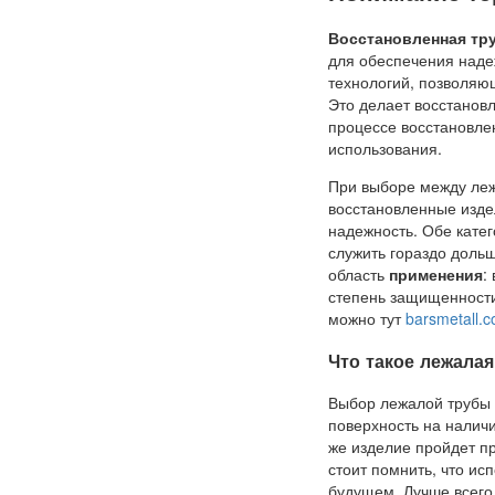
Восстановленная тр
для обеспечения наде
технологий, позволяющ
Это делает восстанов
процессе восстановле
использования.
При выборе между леж
восстановленные изде
надежность. Обе кате
служить гораздо доль
область
применения
:
степень защищенности
можно тут
barsmetall.c
Что такое лежалая
Выбор лежалой трубы 
поверхность на налич
же изделие пройдет пр
стоит помнить, что ис
будущем. Лучше всего