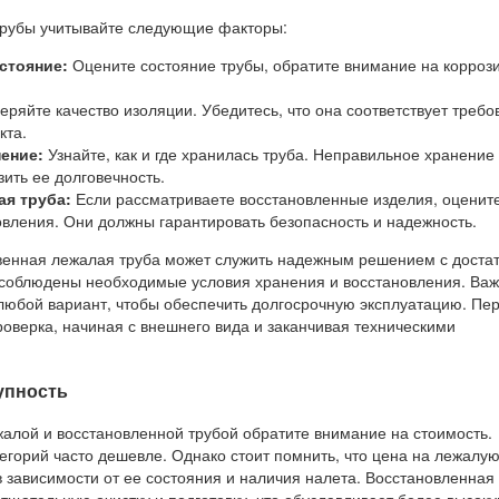
трубы учитывайте следующие факторы:
стояние:
Оцените состояние трубы, обратите внимание на корроз
ряйте качество изоляции. Убедитесь, что она соответствует треб
кта.
ение:
Узнайте, как и где хранилась труба. Неправильное хранение
зить ее долговечность.
ая труба:
Если рассматриваете восстановленные изделия, оценит
вления. Они должны гарантировать безопасность и надежность.
твенная лежалая труба может служить надежным решением с доста
 соблюдены необходимые условия хранения и восстановления. Ва
любой вариант, чтобы обеспечить долгосрочную эксплуатацию. Пе
роверка, начиная с внешнего вида и заканчивая техническими
упность
алой и восстановленной трубой обратите внимание на стоимость.
егорий часто дешевле. Однако стоит помнить, что цена на лежалую
 зависимости от ее состояния и наличия налета. Восстановленная 
 тщательную очистку и подготовку, что обуславливает более высок