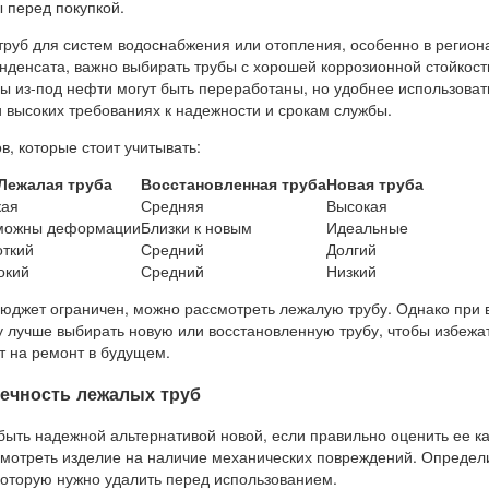
 перед покупкой.
труб для систем водоснабжения или отопления, особенно в регион
нденсата, важно выбирать трубы с хорошей коррозионной стойкост
ы из-под нефти могут быть переработаны, но удобнее использоват
 высоких требованиях к надежности и срокам службы.
в, которые стоит учитывать:
Лежалая труба
Восстановленная труба
Новая труба
кая
Средняя
Высокая
можны деформации
Близки к новым
Идеальные
откий
Средний
Долгий
окий
Средний
Низкий
бюджет ограничен, можно рассмотреть лежалую трубу. Однако при 
у лучше выбирать новую или восстановленную трубу, чтобы избежа
т на ремонт в будущем.
вечность лежалых труб
ыть надежной альтернативой новой, если правильно оценить ее ка
мотреть изделие на наличие механических повреждений. Определи
которую нужно удалить перед использованием.