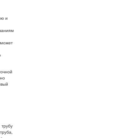
ию и
ованиям
 может
е
точной
жно
рвый
 трубу
труба,
ую