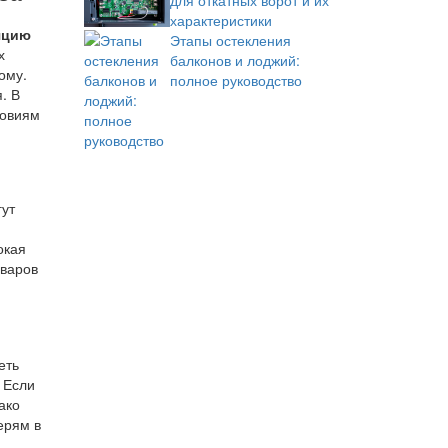
для откатных ворот и их
характеристики
яцию
Этапы остекления
х
балконов и лоджий:
ому.
полное руководство
. В
ловиям
гут
окая
оваров
еть
 Если
ако
ерям в