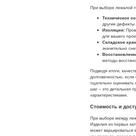
При выборе лежалой 
Техническое со
другие дефекты.
Изоляция:
Прове
для вашего прое
Складское хран
значительно сни
Восстановленн
методы восстано
Подводя итоги, качес
долговечностью, если
тщательно оценивать 
шаг – это детальная п
характеристиками.
Стоимость и дост
При выборе между леж
Изделия из первых кат
может варьироваться в
как правило, проходит