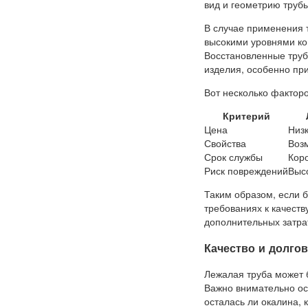
вид и геометрию трубы
В случае применения 
высокими уровнями ко
Восстановленные труб
изделия, особенно при
Вот несколько факторо
Критерий
Цена
Низ
Свойства
Воз
Срок службы
Кор
Риск повреждений
Выс
Таким образом, если 
требованиях к качеств
дополнительных затра
Качество и долго
Лежалая труба может б
Важно внимательно ос
осталась ли окалина, 