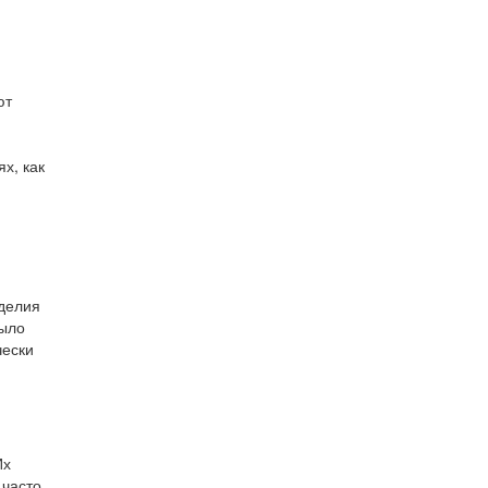
ют
х, как
зделия
было
чески
Их
 часто