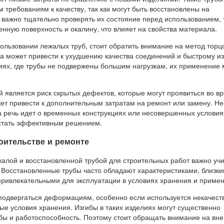
требованиям к качеству, так как могут быть восстановлены на
 важно тщательно проверять их состояние перед использованием, т
енную поверхность и окалину, что влияет на свойства материала.
пользовании лежалых труб, стоит обратить внимание на метод торц
а может привести к ухудшению качества соединений и быстрому из
виях, где трубы не подвержены большим нагрузкам, их применение
 является риск скрытых дефектов, которые могут проявиться во в
жет привести к дополнительным затратам на ремонт или замену. Н
гда речь идет о временных конструкциях или несовершенных условия
 стать эффективным решением.
оительстве и ремонте
алой и восстановленной трубой для строительных работ важно уч
. Восстановленные трубы часто обладают характеристиками, близки
 привлекательными для эксплуатации в условиях хранения и приме
подвергаться деформациям, особенно если используется некачест
ые условия хранения. Изгибы в таких изделиях могут существенно
жбы и работоспособность. Поэтому стоит обращать внимание на вн