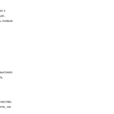
ах с
ью.
ь новые
высоких
ть
чество.
те, не