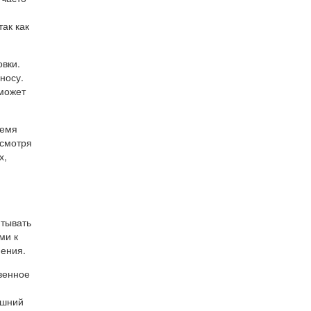
ак как
овки.
носу.
 может
ремя
есмотря
х,
итывать
ми к
нения.
венное
ешний