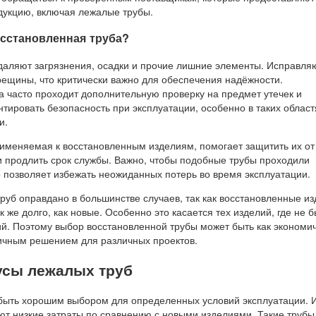
дукцию, включая лежалые трубы.
осстановленная труба?
даляют загрязнения, осадки и прочие лишние элементы. Исправля
рещины, что критически важно для обеспечения надёжности.
а часто проходит дополнительную проверку на предмет утечек и
нтировать безопасность при эксплуатации, особенно в таких областя
и.
именяемая к восстановленным изделиям, помогает защитить их от
и продлить срок службы. Важно, чтобы подобные трубы проходили
о позволяет избежать неожиданных потерь во время эксплуатации.
руб оправдано в большинстве случаев, так как восстановленные и
к же долго, как новые. Особенно это касается тех изделий, где не 
й. Поэтому выбор восстановленной трубы может быть как экономи
тичным решением для различных проектов.
сы лежалых труб
быть хорошим выбором для определенных условий эксплуатации. 
т низкие затраты по сравнению с новыми изделиями. Такие трубы