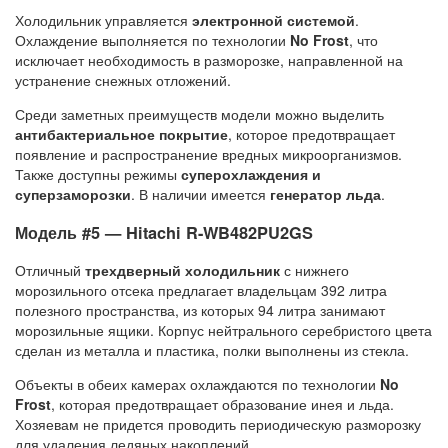
Холодильник управляется
электронной системой
.
Охлаждение выполняется по технологии
No Frost
, что
исключает необходимость в разморозке, направленной на
устранение снежных отложений.
Среди заметных преимуществ модели можно выделить
антибактериальное покрытие
, которое предотвращает
появление и распространение вредных микроорганизмов.
Также доступны режимы
суперохлаждения и
суперзаморозки
. В наличии имеется
генератор льда
.
Модель #5 — Hitachi R-WB482PU2GS
Отличный
трехдверный холодильник
с нижнего
морозильного отсека предлагает владельцам 392 литра
полезного пространства, из которых 94 литра занимают
морозильные ящики. Корпус нейтрального серебристого цвета
сделан из металла и пластика, полки выполнены из стекла.
Объекты в обеих камерах охлаждаются по технологии
No
Frost
, которая предотвращает образование инея и льда.
Хозяевам не придется проводить периодическую разморозку
для удаления ледяных накоплений.