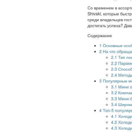
Со временем в ассорт
Shivaki, которые быст
среди владельцев гос
достигать успеха? Да
Содержание
1
Основные особе
2
На что обраща
2.1
Тип по
2.2
Параме
2.3
Способ
2.4
Методы
3
Популярные м
3.1
Мини о
3.2
Компак
3.3
Мини-б
3.4
Широки
4
Топ-5 популяр
4.1
Холоди
4.2
Холоди
4.3
Холоди