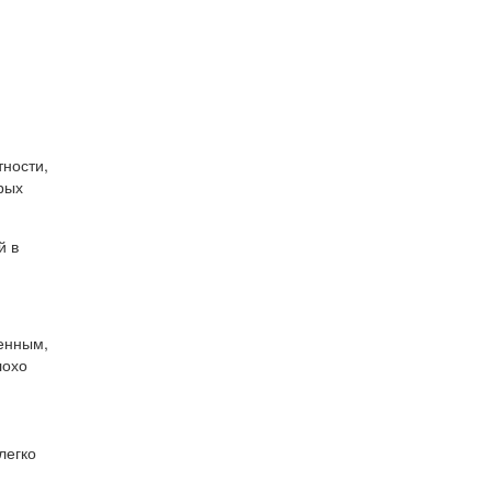
тности,
рых
й в
ренным,
лохо
легко