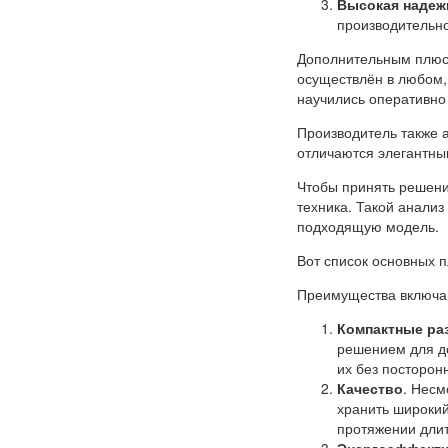
Высокая надеж
производительно
Дополнительным плюсо
осуществлён в любом,
научились оперативно
Производитель также 
отличаются элегантны
Чтобы принять решение
техника. Такой анали
подходящую модель.
Вот список основных п
Преимущества включаю
Компактные ра
решением для д
их без посторон
Качество
. Несм
хранить широкий
протяжении дли