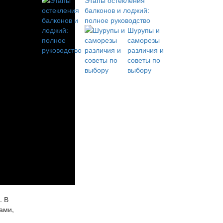
Этапы остекления
балконов и лоджий:
полное руководство
Шурупы и
саморезы
различия и
советы по
выбору
. В
ами,