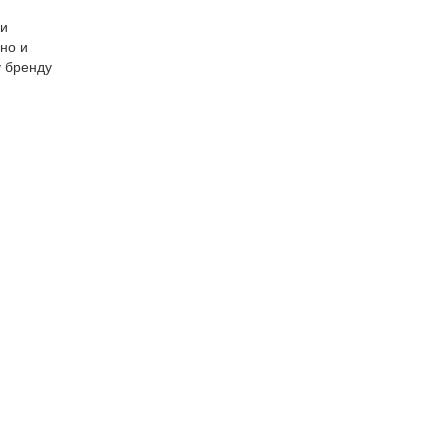
ки
но и
у бренду