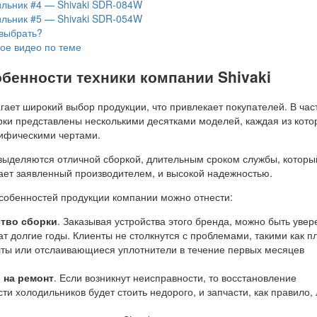
льник #4 — Shivaki SDR-084W
льник #5 — Shivaki SDR-054W
выбрать?
ое видео по теме
бенности техники компании Shivaki
ает широкий выбор продукции, что привлекает покупателей. В час
рки представлены несколькими десятками моделей, каждая из кото
ифическими чертами.
 выделяются отличной сборкой, длительным сроком службы, которы
ает заявленный производителем, и высокой надежностью.
особенностей продукции компании можно отнести:
ство сборки
. Заказывая устройства этого бренда, можно быть уве
ат долгие годы. Клиенты не столкнутся с проблемами, такими как п
лты или отслаивающиеся уплотнители в течение первых месяцев
 на ремонт
. Если возникнут неисправности, то восстановление
ти холодильников будет стоить недорого, и запчасти, как правило, 