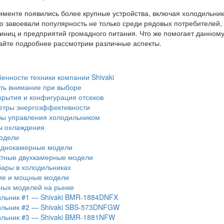
именте появились более крупные устройства, включая холодильни
ро завоевали популярность не только среди рядовых потребителей, 
тиниц и предприятий громадного питания. Что же помогает данном
вайте подробнее рассмотрим различные аспекты.
нности техники компании Shivaki
ть внимание при выборе
крытия и конфигурация отсеков
тры энергоэффективности
ы управления холодильником
 охлаждения
одели
днокамерные модели
тные двухкамерные модели
ары в холодильниках
е и мощные модели
ных моделей на рынке
льник #1 — Shivaki BMR-1884DNFX
льник #2 — Shivaki SBS-573DNFGW
льник #3 — Shivaki BMR-1881NFW