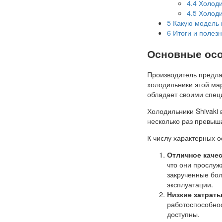
4.4
Холоди
4.5
Холоди
5
Какую модель 
6
Итоги и полезн
Основные осо
Производитель предлаг
холодильники этой ма
обладает своими спец
Холодильники Shivaki
несколько раз превыш
К числу характерных 
Отличное каче
что они прослуж
закрученные бо
эксплуатации.
Низкие затраты
работоспособнос
доступны.