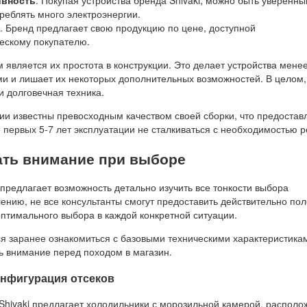
ивность
. Покупая устройства бренда Shivaki, можно быть уверенны
треблять много электроэнергии.
. Бренд предлагает свою продукцию по цене, доступной
ескому покупателю.
является их простота в конструкции. Это делает устройства мене
 и лишает их некоторых дополнительных возможностей. В целом,
и долговечная техника.
ии известны превосходным качеством своей сборки, что предостав
 первых 5-7 лет эксплуатации не сталкиваться с необходимостью 
ать внимание при выборе
предлагает возможность детально изучить все тонкости выбора
ению, не все консультанты смогут предоставить действительно по
оптимального выбора в каждой конкретной ситуации.
я заранее ознакомиться с базовыми техническими характеристикам
ь внимание перед походом в магазин.
онфигурация отсеков
Shivaki предлагает холодильники с морозильной камерой, распол