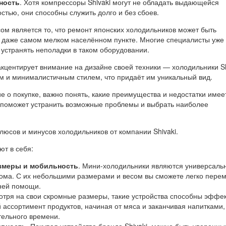
ность
. Хотя компрессоры Shivaki могут не обладать выдающейся
стью, они способны служить долго и без сбоев.
м является то, что ремонт японских холодильников может быть
 даже самом мелком населённом пункте. Многие специалисты уже
 устранять неполадки в таком оборудовании.
акцентирует внимание на дизайне своей техники — холодильники Sh
м и минималистичным стилем, что придаёт им уникальный вид.
 о покупке, важно понять, какие преимущества и недостатки имее
з поможет устранить возможные проблемы и выбрать наиболее
люсов и минусов холодильников от компании Shivaki.
т в себя:
змеры и мобильность
. Мини-холодильники являются универсал
ома. С их небольшими размерами и весом вы сможете легко пере
ней помощи.
отря на свои скромные размеры, такие устройства способны эффе
 ассортимент продуктов, начиная от мяса и заканчивая напитками,
тельного времени.