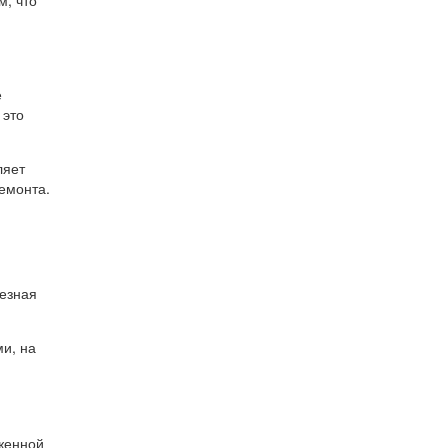
м, что
е
 это
ляет
ремонта.
лезная
и, на
оженной