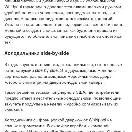
Минималистичный дизайн двухкамерных холодильников
Whirlpool гармонично дополняется алюминиевыми ручками,
удобной панелью управления, распределителем воды и
дисплеем на основе жидкокристаллических технологий.
Умелое сочетание элементов подчеркивает технологичность
моделей и создает впечатление, как будто они пришли из
будущего, что обязательно привлечет любителей стиля хай-
тек.
Холодильники side-by-side
В отдельную категорию входят холодильники, выполненные
по конструкции side-by-side. Это двухкамерные модели с
вертикально располагающимся морозильником, дверь
которого симметрична двери холодильной камеры.
Такое решение весьма популярно в США, где потребители
предпочитают вместительные холодильники, позволяющие
закупать продукты на неделю и удобно организовывать их
хранение.
Холодильники с «французской дверью» от Whirlpool не
слишком громоздкие. В линейках корейских компаний
Samsung и LG можно найти более крупные модели. Однако с