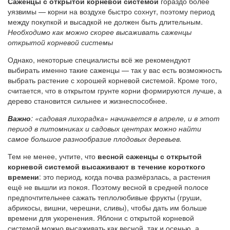
Саженцы с открытой корневой системой
гораздо более
уязвимы — корни на воздухе быстро сохнут, поэтому период
между покупкой и высадкой не должен быть длительным.
Необходимо как можно скорее высаживать саженцы
открытой корневой системы
Однако, некоторые специалисты всё же рекомендуют
выбирать именно такие саженцы — так у вас есть возможность
выбрать растение с хорошей корневой системой. Кроме того,
считается, что в открытом грунте корни формируются лучше, а
дерево становится сильнее и жизнеспособнее.
Важно
: «садовая лихорадка» начинается в апреле, и в этот
период в питомниках и садовых центрах можно найти
самое большое разнообразие плодовых деревьев.
Тем не менее, учтите, что
весной саженцы с открытой
корневой системой высаживают в течение короткого
времени
: это период, когда почва размёрзлась, а растения
ещё не вышли из покоя. Поэтому весной в средней полосе
предпочтительнее сажать теплолюбивые фрукты (груши,
абрикосы, вишни, черешни, сливы), чтобы дать им больше
времени для укоренения. Яблони с открытой корневой
системой можно высаживать как весной, так и осенью, а