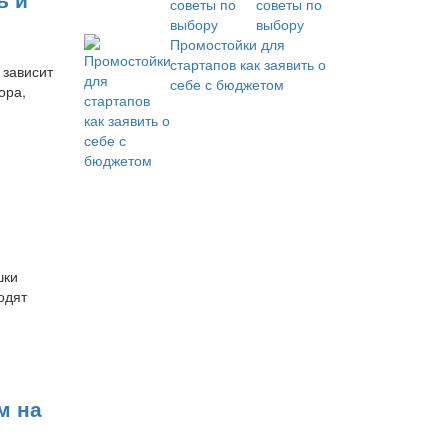
советы по
выбору
Промостойки для
стартапов как заявить о
 зависит
себе с бюджетом
ора,
шки
одят
м на