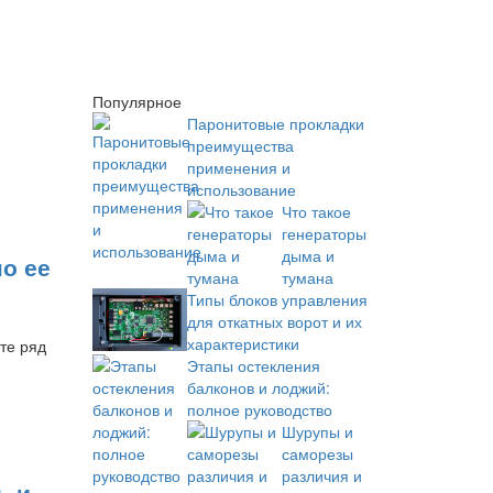
Популярное
Паронитовые прокладки
преимущества
применения и
использование
Что такое
генераторы
дыма и
о ее
тумана
Типы блоков управления
для откатных ворот и их
характеристики
те ряд
Этапы остекления
балконов и лоджий:
полное руководство
Шурупы и
саморезы
различия и
ь и