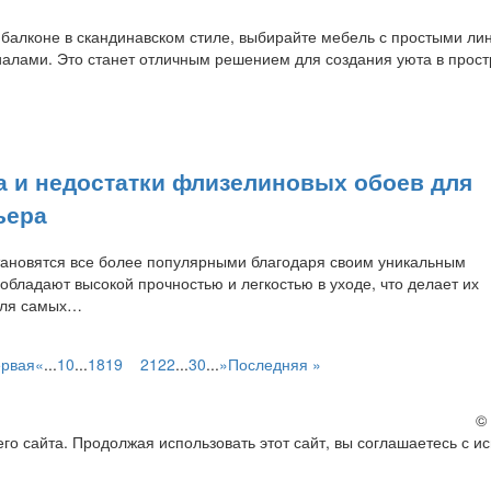
 балконе в скандинавском стиле, выбирайте мебель с простыми ли
алами. Это станет отличным решением для создания уюта в прост
 и недостатки флизелиновых обоев для
ьера
ановятся все более популярными благодаря своим уникальным
обладают высокой прочностью и легкостью в уходе, что делает их
для самых…
ервая
«
...
10
...
18
19
20
21
22
...
30
...
»
Последняя »
©
о сайта. Продолжая использовать этот сайт, вы соглашаетесь с и