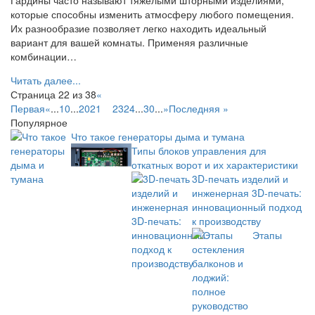
которые способны изменить атмосферу любого помещения.
Их разнообразие позволяет легко находить идеальный
вариант для вашей комнаты. Применяя различные
комбинации…
Читать далее...
Страница 22 из 38
«
Первая
«
...
10
...
20
21
22
23
24
...
30
...
»
Последняя »
Популярное
Что такое генераторы дыма и тумана
Типы блоков управления для
откатных ворот и их характеристики
3D-печать изделий и
инженерная 3D-печать:
инновационный подход
к производству
Этапы