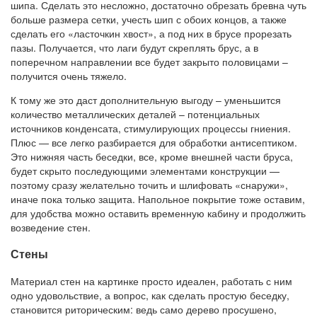
шипа. Сделать это несложно, достаточно обрезать бревна чуть
больше размера сетки, учесть шип с обоих концов, а также
сделать его «ласточкин хвост», а под них в брусе прорезать
пазы. Получается, что лаги будут скреплять брус, а в
поперечном направлении все будет закрыто половицами –
получится очень тяжело.
К тому же это даст дополнительную выгоду – уменьшится
количество металлических деталей – потенциальных
источников конденсата, стимулирующих процессы гниения.
Плюс — все легко разбирается для обработки антисептиком.
Это нижняя часть беседки, все, кроме внешней части бруса,
будет скрыто последующими элементами конструкции —
поэтому сразу желательно точить и шлифовать «снаружи»,
иначе пока только защита. Напольное покрытие тоже оставим,
для удобства можно оставить временную кабину и продолжить
возведение стен.
Стены
Материал стен на картинке просто идеален, работать с ним
одно удовольствие, а вопрос, как сделать простую беседку,
становится риторическим: ведь само дерево просушено,