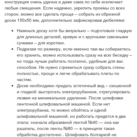
конструкция очень удачна и даже сама по себе исключает
любые смещения. Если надежно, укрепить проемы со всех
сторон, можно все сделать проще – собрать из обрезной
доски 150х50 мм, дополнительно зафиксировав дюбелями:
Накиньте доску хотя бы визуально – подготовьте гладкую
для длинных деталей, кривую и с крупными сквозными
сучками – для коротких.
Подрезая по размеру, если именно там вы собираетесь
его хранить, можно использовать сразу на всю беседку –
но тогда лучше работать поэтапно, удобным для вас
способом. Не нужно стремиться сразу собрать стены
полностью, проще и легче обрабатывать плиты по
частям.
Доске необходимо придать эстетичный вид – скошенной
и гладкой: выстрогать электрорубанком, отрегулировать
лезвия на минимальное удаление. После шлифовки
ленточной шлифовальной машиной. Если нет
электрорубанка, то можно обойтись и одной
шлифовальной машиной, но работать придется в два
этапа: сначала абразивной лентой №40 — она ​​как
рашпиль, после ленты №80 — в принципе такая
обработка достаточно . Шлифовать болгаркой не