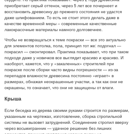
приобретает серый оттенок, через 5 лет все почернеет и
восстановить древесину до прежнего состояния не удастся
даже шлифованием. То есть не стоит этого делать даже в
качестве временной меры – современные качественные
лакокрасочные материалы намного долговечнее.
Чтобы не возвращаться к теме покраски — все это актуально
для элементов потолка, пола, принцип тот же: подогнал —
покрасил — смонтировал. Практика показывает, что при таком
подходе даже у новичков все выглядит красиво и красиво. И
наоборот, кажется, что у «закаленных» строителей при
покраске после сборки часто видны погрешности — из-за
перепадов влажности древесина постоянно «играет» в
размерах, обнажая неокрашенные участки, а так как они не
окрашены, то означает, что они не защищены от влаги.
Крыша
Если беседка из дерева своими руками строится по размерам,
указанным на чертежах, изготовление, сборка стропильной
системы не вызовет затруднений. Соединение стропил вверху
через восьмигранник — удачное решение без лишних
элементов, принцип крепления хорошо виден на