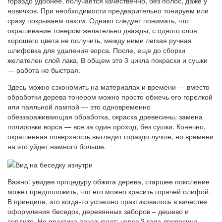
гораздо удобнее, получается качественно, без полос, даже у
новичков. При необходимости предварительно тонируем или
сразу покрываем лаком. Однако следует понимать, что
окрашивание тонером желательно дважды, с одного слоя
хорошего цвета не получить, между ними легкая ручная
шлифовка для удаления ворса. После, еще до сборки
желателен слой лака. В общем это 3 цикла покраски и сушки
— работа не быстрая.
Здесь можно сэкономить на материалах и времени — вместо
обработки дерева тонером можно просто обжечь его горелкой
или паяльной лампой — это одновременно
обеззараживающая обработка, окраска древесины, замена
полировки ворса — все за один проход, без сушки. Конечно,
окрашенная поверхность выглядит гораздо лучше, но времени
на это уйдет намного больше.
Важно: увидев процедуру обжига дерева, старшее поколение
может предположить, что его можно красить горячей олифой.
В принципе, это когда-то успешно практиковалось в качестве
оформления беседок, деревянных заборов – дешево и
сердито. Но практика показывает: через 2 года древесина