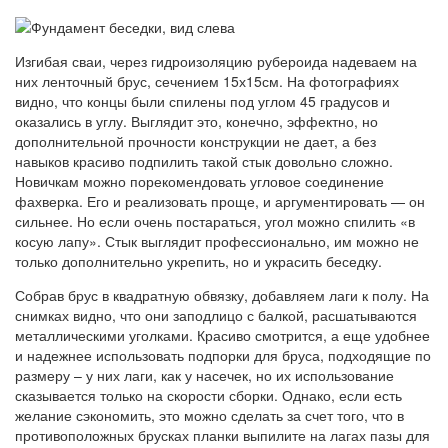
Изгибая сваи, через гидроизоляцию рубероида надеваем на
них ленточный брус, сечением 15х15см. На фотографиях
видно, что концы были спилены под углом 45 градусов и
оказались в углу. Выглядит это, конечно, эффектно, но
дополнительной прочности конструкции не дает, а без
навыков красиво подпилить такой стык довольно сложно.
Новичкам можно порекомендовать угловое соединение
фахверка. Его и реализовать проще, и аргументировать — он
сильнее. Но если очень постараться, угол можно спилить «в
косую лапу». Стык выглядит профессионально, им можно не
только дополнительно укрепить, но и украсить беседку.
Собрав брус в квадратную обвязку, добавляем лаги к полу. На
снимках видно, что они заподлицо с балкой, расшатываются
металлическими уголками. Красиво смотрится, а еще удобнее
и надежнее использовать подпорки для бруса, подходящие по
размеру – у них лаги, как у насечек, но их использование
сказывается только на скорости сборки. Однако, если есть
желание сэкономить, это можно сделать за счет того, что в
противоположных брусках планки выпилите на лагах пазы для