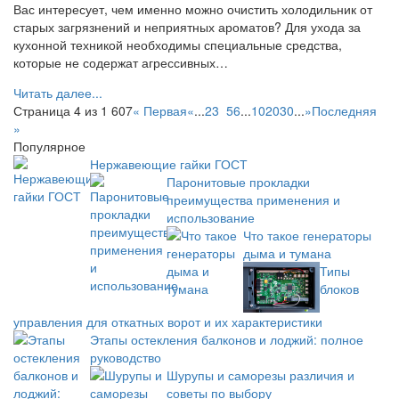
Вас интересует, чем именно можно очистить холодильник от
старых загрязнений и неприятных ароматов? Для ухода за
кухонной техникой необходимы специальные средства,
которые не содержат агрессивных…
Читать далее...
Страница 4 из 1 607
« Первая
«
...
2
3
4
5
6
...
10
20
30
...
»
Последняя
»
Популярное
Нержавеющие гайки ГОСТ
Паронитовые прокладки
преимущества применения и
использование
Что такое генераторы
дыма и тумана
Типы
блоков
управления для откатных ворот и их характеристики
Этапы остекления балконов и лоджий: полное
руководство
Шурупы и саморезы различия и
советы по выбору