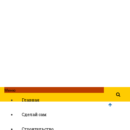
Меню
Главная
Сделай сам
Строительство