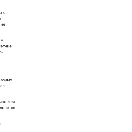
ы с
м
ние
им
летние
ть
разных
лаз
инается
олняется
в.