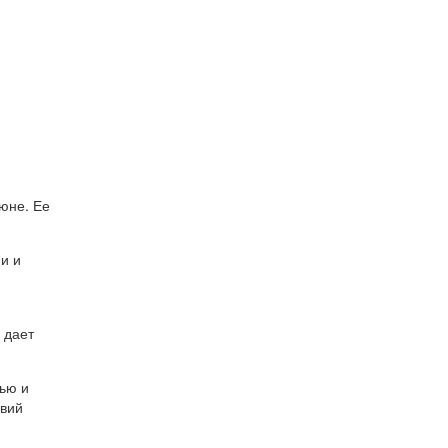
м
июне. Ее
и и
 дает
тью и
овий