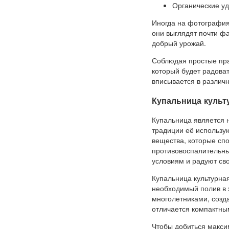
Органические уд
Иногда на фотография
они выглядят почти ф
добрый урожай.
Соблюдая простые пра
который будет радоват
вписывается в различ
Купальница культ
Купальница является 
традиции её использую
вещества, которые сп
противовоспалительны
условиям и радуют сво
Купальница культурная
необходимый полив в 
многолетниками, созд
отличается компактны
Чтобы добиться макси