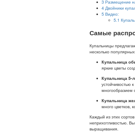
3
Размещение н
4
Двойники купа
5
Видео:
5.1
Купаль
Самые распро
Купальницы предлагаю
несколько популярных
Купальница об
яркие цветы соз
Купальница 5-
устойчивостью к
многообразием о
Купальница же
много цветков, 
Каждый из этих сортов
неприхотливостью. Выб
выращивания.