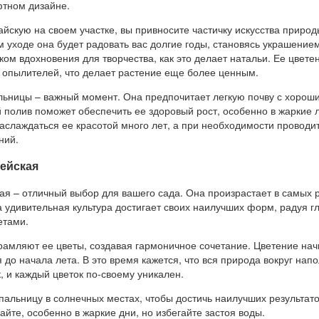
тном дизайне.
йскую на своем участке, вы привносите частичку искусства природ
 уходе она будет радовать вас долгие годы, становясь украшение
ком вдохновения для творчества, как это делает натальи. Ее цвете
 опылителей, что делает растение еще более ценным.
льницы – важный момент. Она предпочитает легкую почву с хорош
 полив поможет обеспечить ее здоровый рост, особенно в жаркие 
аслаждаться ее красотой много лет, а при необходимости проводи
ний.
ейская
ая – отличный выбор для вашего сада. Она произрастает в самых 
а удивительная культура достигает своих наилучших форм, радуя г
етами.
рамляют ее цветы, создавая гармоничное сочетание. Цветение нач
я до начала лета. В это время кажется, что вся природа вокруг нап
, и каждый цветок по-своему уникален.
альницу в солнечных местах, чтобы достичь наилучших результато
айте, особенно в жаркие дни, но избегайте застоя воды.