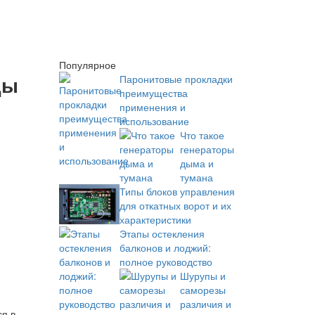
Популярное
ды
Паронитовые прокладки
преимущества
применения и
использование
Что такое
генераторы
дыма и
тумана
Типы блоков управления
для откатных ворот и их
характеристики
Этапы остекления
балконов и лоджий:
полное руководство
Шурупы и
саморезы
различия и
ся в