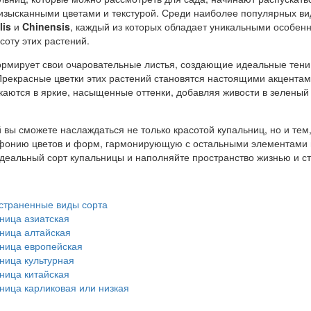
 изысканными цветами и текстурой. Среди наиболее популярных ви
lis
и
Chinensis
, каждый из которых обладает уникальными особен
оту этих растений.
рмирует свои очаровательные листья, создающие идеальные тени
 Прекрасные цветки этих растений становятся настоящими акцентам
скаются в яркие, насыщенные оттенки, добавляя живости в зеленый
 вы сможете наслаждаться не только красотой купальниц, но и тем,
мфонию цветов и форм, гармонирующую с остальными элементами
идеальный сорт купальницы и наполняйте пространство жизнью и с
траненные виды сорта
ница азиатская
ница алтайская
ница европейская
ница культурная
ница китайская
ница карликовая или низкая