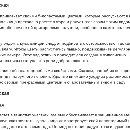
ская
 привлекает своими 5-лопастными цветами, которые распускаются 
альница прекрасно растет в жаре и радует глаз своим ярким видо
я обеспечьте ей прикорневые полутени, особенно в самые солне
ту рядом с купальницей следует подбирать с осторожностью, так ка
а влагу. Чтобы цветы распустились пышно, поддерживайте регуляр
кие вечера. Этот вид отлично подходит для создания живописных
купальницы выступают в роли доброго акцента.
 также обладает целебными свойствами. Скажем, настой из ее корн
н для наружного лечения. Уделите внимание уходу за растением, 
ас своими прекрасными цветами и очаровательным видом в саду.
ская
астет в тенистых участках, где ему обеспечивается защищенное ме
 начинают желтеть, купальница демонстрирует свой неповторимый 
ид даже в это время года. Период цветения радует глаз и вдохнов