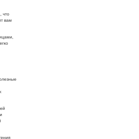
, что
ит вам
ицами,
егко
полезные
к
 ей
и
й
тения