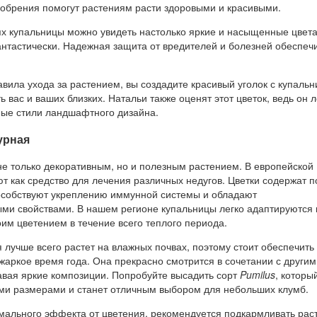
обрения помогут растениям расти здоровыми и красивыми.
х купальницы можно увидеть настолько яркие и насыщенные цвета
антастически. Надежная защита от вредителей и болезней обеспеч
вила ухода за растением, вы создадите красивый уголок с купальн
ь вас и ваших близких. Натальи также оценят этот цветок, ведь он л
ные стили ландшафтного дизайна.
урная
не только декоративным, но и полезным растением. В европейской
т как средство для лечения различных недугов. Цветки содержат 
особствуют укреплению иммунной системы и обладают
ми свойствами. В нашем регионе купальницы легко адаптируются 
им цветением в течение всего теплого периода.
 лучше всего растет на влажных почвах, поэтому стоит обеспечить
жаркое время года. Она прекрасно смотрится в сочетании с другим
авая яркие композиции. Попробуйте высадить сорт
Pumilus
, которы
ми размерами и станет отличным выбором для небольших клумб.
мального эффекта от цветения, рекомендуется подкармливать рас