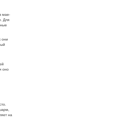
в мае-
м. Для
чные
к они
ный
ей
и оно
сто.
шарм,
ляет на