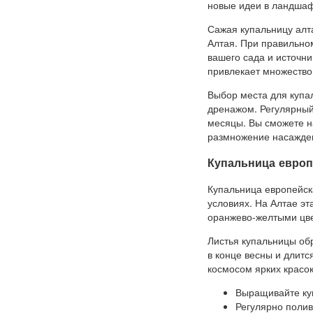
новые идеи в ландшаф
Сажая купальницу алта
Алтая. При правильном
вашего сада и источни
привлекает множество
Выбор места для купа
дренажом. Регулярный
месяцы. Вы сможете н
размножение насажде
Купальница европ
Купальница европейск
условиях. На Алтае эт
оранжево-желтыми цв
Листья купальницы об
в конце весны и длитс
космосом ярких красок
Выращивайте куп
Регулярно полив