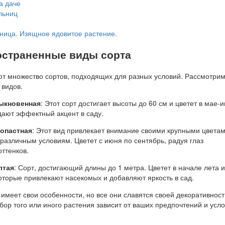
а даче
льниц
ница. Изящное ядовитое растение.
страненные виды сорта
т множество сортов, подходящих для разных условий. Рассмотри
 видов.
ыкновенная
: Этот сорт достигает высоты до 60 см и цветет в мае-
дают эффектный акцент в саду.
лопастная
: Этот вид привлекает внимание своими крупными цветам
 различным условиям. Цветет с июня по сентябрь, радуя глаз
ттенков.
лтая
: Сорт, достигающий длины до 1 метра. Цветет в начале лета и
которые привлекают насекомых и добавляют яркость в сад.
 имеет свои особенности, но все они славятся своей декоративнос
ор того или иного растения зависит от ваших предпочтений и усл