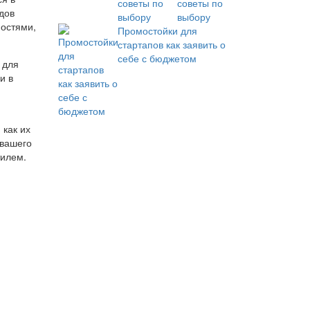
советы по
дов
выбору
ностями,
Промостойки для
стартапов как заявить о
себе с бюджетом
 для
и в
 как их
 вашего
тилем.