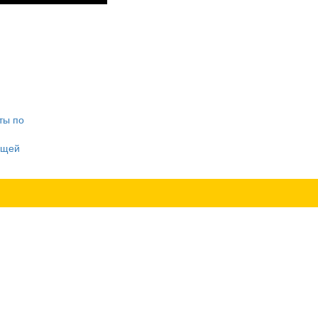
ты по
ющей