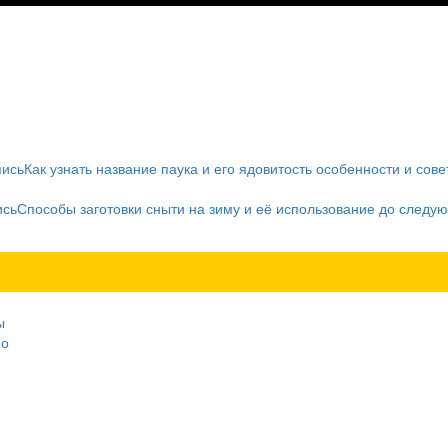
пись
Как узнать название паука и его ядовитость особенности и сове
ись
Способы заготовки сныти на зиму и её использование до следу
ы
мо