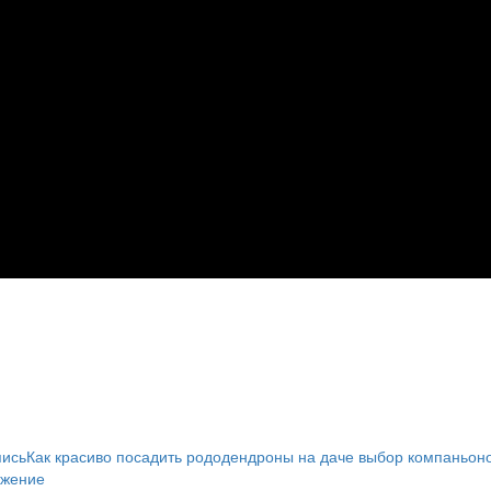
пись
Как красиво посадить рододендроны на даче выбор компаньон
ужение