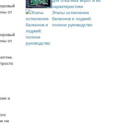
для откатных ворот и их
доровый
характеристики
ены от
Этапы остекления
балконов и лоджий:
полное руководство
ептик.
 просто
ого
ые не