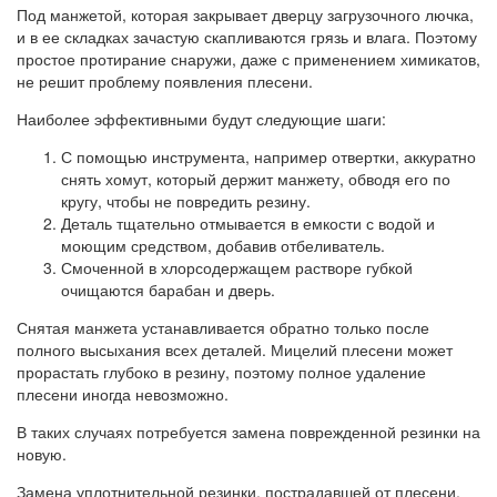
Под манжетой, которая закрывает дверцу загрузочного лючка,
и в ее складках зачастую скапливаются грязь и влага. Поэтому
простое протирание снаружи, даже с применением химикатов,
не решит проблему появления плесени.
Наиболее эффективными будут следующие шаги:
С помощью инструмента, например отвертки, аккуратно
снять хомут, который держит манжету, обводя его по
кругу, чтобы не повредить резину.
Деталь тщательно отмывается в емкости с водой и
моющим средством, добавив отбеливатель.
Смоченной в хлорсодержащем растворе губкой
очищаются барабан и дверь.
Снятая манжета устанавливается обратно только после
полного высыхания всех деталей. Мицелий плесени может
прорастать глубоко в резину, поэтому полное удаление
плесени иногда невозможно.
В таких случаях потребуется замена поврежденной резинки на
новую.
Замена уплотнительной резинки, пострадавшей от плесени,