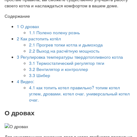
своего котла и наслаждаться комфортом в вашем доме.
Содержание
1
О дровах
1.1
Полено полену рознь
2
Как растопить котёл
2.1
Прогрев топки котла и дымохода
2.2
Выход на расчётную мощность
3
Регулировка температуры твердотопливного котла
3.1
Термостатический регулятор тяги
3.2
Вентилятор и контроллер
3.3
Шибер
4
Видео:
4.1
как топить котел правильно? топим котел
углем, дровами. котел очаг. универсальный котел
очаг.
О дровах
Для качественного сжигания дров в котле требуется правильно