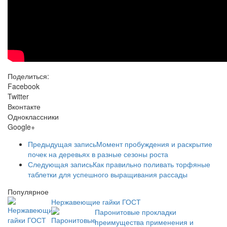
Поделиться:
Facebook
Twitter
Вконтакте
Одноклассники
Google+
Предыдущая запись
Момент пробуждения и раскрытие
почек на деревьях в разные сезоны роста
Следующая запись
Как правильно поливать торфяные
таблетки для успешного выращивания рассады
Популярное
Нержавеющие гайки ГОСТ
Паронитовые прокладки
преимущества применения и