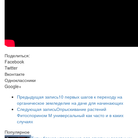
Поделиться:
Facebook
Twitter
Вконтакте
Одноклассники
Google+
Предыдущая запись
10 первых шагов к переходу на
органическое земледелие на даче для начинающих
Следующая запись
Опрыскивание растений
Фитоспорином М универсальный как часто и в каких
случаях
Популярное