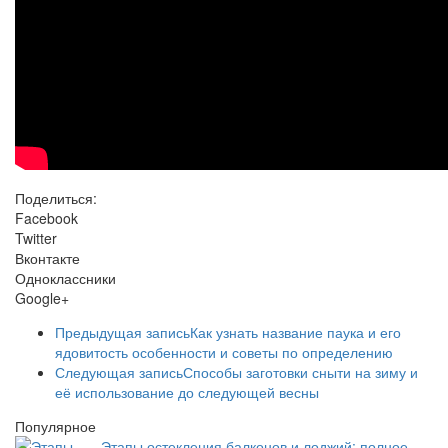
Поделиться:
Facebook
Twitter
Вконтакте
Одноклассники
Google+
Предыдущая запись
Как узнать название паука и его
ядовитость особенности и советы по определению
Следующая запись
Способы заготовки сныти на зиму и
её использование до следующей весны
Популярное
Этапы остекления балконов и лоджий: полное