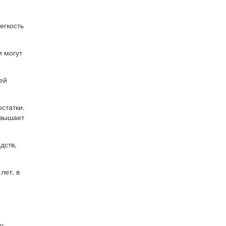
егкость
и могут
ей
статки.
овышает
дств,
лет, в
у,