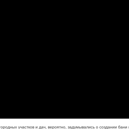
ородных участков и дач, вероятно, задумывались о создании бани 