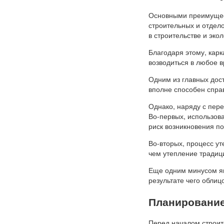
Основными преимущест
строительных и отдел
в строительстве и эко
Благодаря этому, кар
возводиться в любое в
Одним из главных дост
вполне способен спра
Однако, наряду с пер
Во-первых, использов
риск возникновения п
Во-вторых, процесс ут
чем утепление традиц
Еще одним минусом явл
результате чего обли
Планирование
Перед началом строит