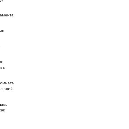
дамента.
еме
е
ое
к в
комната
 людей.
ным.
как