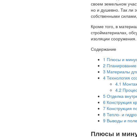
своем земельном участ
но и душевно. Так ли 
собственными силами,
Кроме того, в матери
стройматериалах, обс
изоляции сооружения.
Содержание
1
Плюсы и минус
2
Планирование 
3
Материалы для
4
Технология со
4.1
Монтаж
4.2
Процес
5
Отделка внутре
6
Конструкция к
7
Конструкция по
8
Тепло- и гидро
9
Выводы и поле
Плюсы и мину