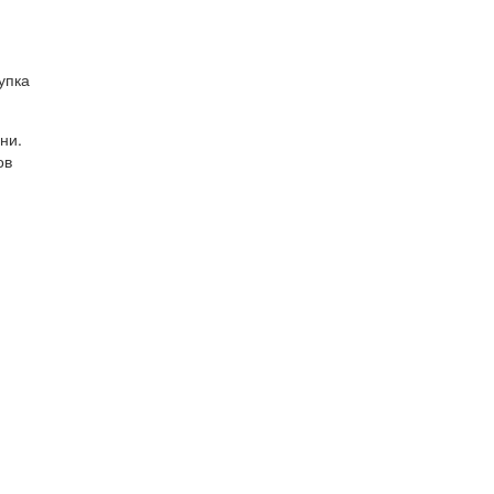
упка
ни.
ов