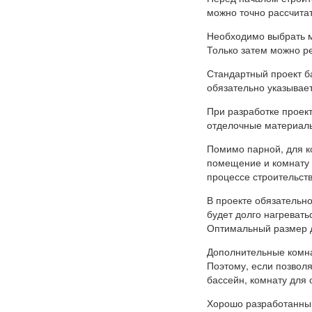
можно точно рассчита
Необходимо выбрать ме
Только затем можно ре
Стандартный проект б
обязательно указывае
При разработке проект
отделочные материалы
Помимо парной, для к
помещение и комнату о
процессе строительств
В проекте обязательн
будет долго нагревать
Оптимальный размер д
Дополнительные комна
Поэтому, если позволя
бассейн, комнату для 
Хорошо разработанный