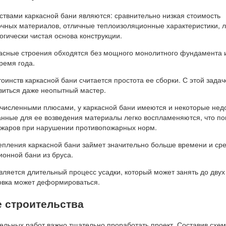
вами каркасной бани являются: сравнительно низкая стоимость
очных материалов, отличные теплоизоляционные характеристики, л
логически чистая основа конструкции.
касные строения обходятся без мощного монолитного фундамента 
ремя года.
оинств каркасной бани считается простота ее сборки. С этой задач
виться даже неопытный мастер.
ечисленными плюсами, у каркасной бани имеются и некоторые недо
анные для ее возведения материалы легко воспламеняются, что п
ожаров при нарушении противопожарных норм.
епления каркасной бани займет значительно больше времени и сре
ионной бани из бруса.
яется длительный процесс усадки, который может занять до двух 
цовка может деформироваться.
 строительства
ельных работ важно тщательно проработать проект. Составив схем