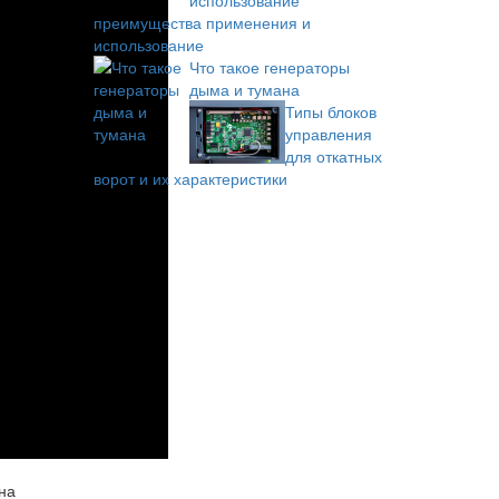
преимущества применения и
использование
Что такое генераторы
дыма и тумана
Типы блоков
управления
для откатных
ворот и их характеристики
на