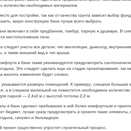
ть количество необходимых материалов.
сто для постройки, так как от качества грунта зависит выбор фун
шить, какую конструкцию бани лучше всего выбрать.
ани включает в себя предбанник, тамбур, парную и душевую. В сх
тся местоположение печи.
а следует учесть все детали: тип вентиляции, дымоход, внутренни
, а также внешний вид и тип крыши.
омфорта в бане также рекомендуется предусмотреть сантехническ
тдыха. Это следует сделать еще на стадии проектирования, так ка
а вносить изменения будет сложно.
о указываются размеры помещений. К примеру, слишком большая 
ся, а в слишком маленькой не поместится необходимое количество
ля парной — 2,4х2 м с высотой потолка 2,2 м.
ты в бане сделают пребывание в ней более комфортным и прият
ет бюджет, лучше сразу предусмотреть в проекте такие элементы, 
отдыха, санузел и бильярдную.
 проект существенно упростит строительный процесс.