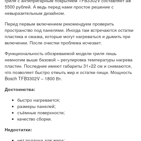
гриля с антипригарным покрытием TFB3302V составляет аж
5500 рублей. А ведь перед нами простое решение с
невыразительным дизайном.
Перед первым включением рекомендуем проверить
пространство под панелями. Иногда там встречаются остатки
пластика и смазка, которые могут нагреваться и дымить при
включении. После очистки проблема исчезает.
Функциональность обозреваемой модели гриля лишь
немногим выше базовой – регулировка температуры нагрева
пластин. Последние имеют габариты 31×22 см и снимаются,
что позволяет быстро отмыть жир и остатки пищи. Мощность
Bosch TFB3302V – 1800 Вт.
Достоинства:
быстро нагревается;
размеры панелей;
съёмные поверхности;
качество сборки.
Недостатки:
нет поддона для жира;