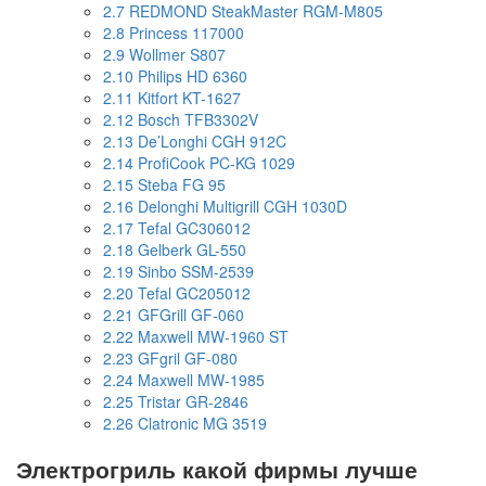
2.7
REDMOND SteakMaster RGM-M805
2.8
Princess 117000
2.9
Wollmer S807
2.10
Philips HD 6360
2.11
Kitfort KT-1627
2.12
Bosch TFB3302V
2.13
De’Longhi CGH 912C
2.14
ProfiCook PC-KG 1029
2.15
Steba FG 95
2.16
Delonghi Multigrill CGH 1030D
2.17
Tefal GC306012
2.18
Gelberk GL-550
2.19
Sinbo SSM-2539
2.20
Tefal GC205012
2.21
GFGrill GF-060
2.22
Maxwell MW-1960 ST
2.23
GFgril GF-080
2.24
Maxwell MW-1985
2.25
Tristar GR-2846
2.26
Clatronic MG 3519
Электрогриль какой фирмы лучше