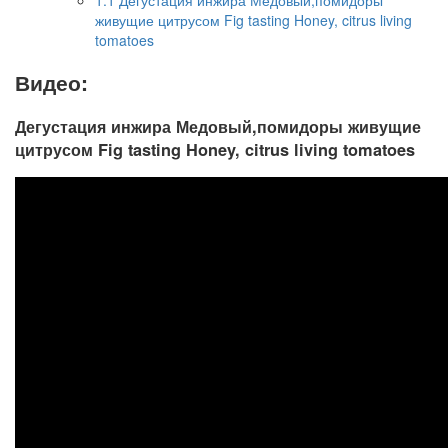
живущие цитрусом Fig tasting Honey, citrus living
tomatoes
Видео:
Дегустация инжира Медовый,помидоры живущие
цитрусом Fig tasting Honey, citrus living tomatoes