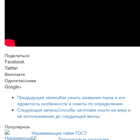
Поделиться:
Facebook
Twitter
Вконтакте
Одноклассники
Google+
Предыдущая запись
Как узнать название паука и его
ядовитость особенности и советы по определению
Следующая запись
Способы заготовки сныти на зиму и
её использование до следующей весны
Популярное
Нержавеющие гайки ГОСТ
Паронитовые прокладки