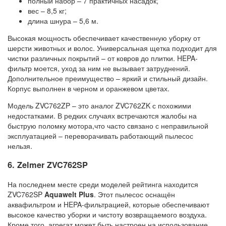
полный набор – 7 практичных насадок;
вес – 8,5 кг;
длина шнура – 5,6 м.
Высокая мощность обеспечивает качественную уборку от
шерсти животных и волос. Универсальная щетка подходит для
чистки различных покрытий – от ковров до плитки. HEPA-
фильтр моется, уход за ним не вызывает затруднений.
Дополнительное преимущество – яркий и стильный дизайн.
Корпус выполнен в черном и оранжевом цветах.
Модель ZVC762ZP – это аналог ZVC762ZK с похожими
недостатками. В редких случаях встречаются жалобы на
быструю поломку мотора,что часто связано с неправильной
эксплуатацией – переворачивать работающий пылесос
нельзя.
6. Zelmer ZVC762SP
На последнем месте среди моделей рейтинга находится
ZVC762SP
Aquawelt Plus
. Этот пылесос оснащён
аквафильтром и HEPA-фильтрацией, которые обеспечивают
высокое качество уборки и чистоту возвращаемого воздуха.
Кроме того, агрегат может быть настроен на использование