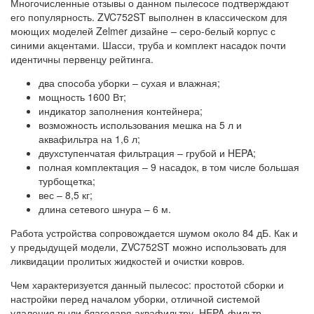
Многочисленные отзывы о данном пылесосе подтверждают
его популярность. ZVC752ST выполнен в классическом для
моющих моделей Zelmer дизайне – серо-белый корпус с
синими акцентами. Шасси, труба и комплект насадок почти
идентичны первенцу рейтинга.
два способа уборки – сухая и влажная;
мощность 1600 Вт;
индикатор заполнения контейнера;
возможность использования мешка на 5 л и
аквафильтра на 1,6 л;
двухступенчатая фильтрация – грубой и HEPA;
полная комплектация – 9 насадок, в том числе большая
турбощетка;
вес – 8,5 кг;
длина сетевого шнура – 6 м.
Работа устройства сопровождается шумом около 84 дБ. Как и
у предыдущей модели, ZVC752ST можно использовать для
ликвидации пролитых жидкостей и очистки ковров.
Чем характеризуется данный пылесос: простотой сборки и
настройки перед началом уборки, отличной системой
удаления пыли благодаря аквафильтру. HEPA-фильтр