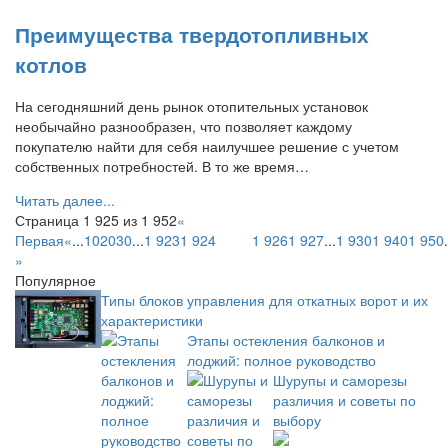
Преимущества твердотопливных
котлов
На сегодняшний день рынок отопительных установок
необычайно разнообразен, что позволяет каждому
покупателю найти для себя наилучшее решение с учетом
собственных потребностей. В то же время…
Читать далее...
Страница 1 925 из 1 952
«
Первая
«
...
10
20
30
...
1 923
1 924
1 925
1 926
1 927
...
1 930
1 940
1 950
.
»
Популярное
Типы блоков управления для откатных ворот и их
характеристики
Этапы остекления балконов и
лоджий: полное руководство
Шурупы и саморезы
различия и советы по
выбору