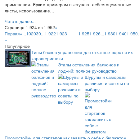
применения. Ярким примером выступают асбестоцементные
листы, использование…
Читать далее...
Страница 1 924 из 1 952
«
Первая
«
...
10
20
30
...
1 922
1 923
1 924
1 925
1 926
...
1 930
1 940
1 950
.
»
Популярное
Типы блоков управления для откатных ворот и их
характеристики
Этапы остекления балконов и
лоджий: полное руководство
Шурупы и саморезы
различия и советы по
выбору
Промостойки для стартапов как заявить о себе с бюджетом