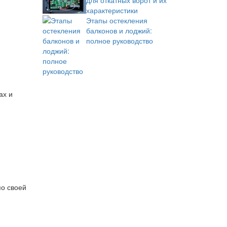
для откатных ворот и их
характеристики
Этапы остекления
балконов и лоджий:
полное руководство
ах и
по своей