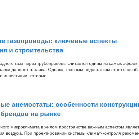
е газопроводы: ключевые аспекты
ия и строительства
одного газа через трубопроводы считается одним из самых эффек
авки данного топлива. Однако, главным недостатком этого способ
е инвестиции, которые…
ые анемостаты: особенности конструкци
 брендов на рынке
ного микроклимата в жилом пространстве важным аспектом являе
я воздуха. При проектировании системы климат-контроля рекоме
ю плавной настройки силового потока воздуха….