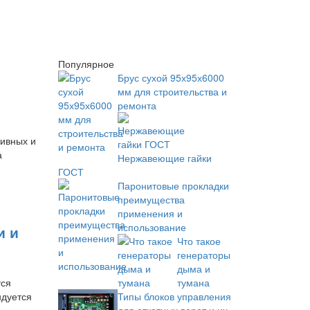
Популярное
Брус сухой 95х95х6000
мм для строительства и
ремонта
тивных и
а
Нержавеющие гайки
ГОСТ
Паронитовые прокладки
преимущества
применения и
использование
и и
Что такое
генераторы
дыма и
тся
тумана
ндуется
Типы блоков управления