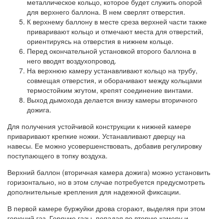
металлическое кольцо, которое будет служить опорой
для верхнего баллона. В нем сверлят отверстия.
К верхнему баллону в месте среза верхней части также
приваривают кольцо и отмечают места для отверстий,
ориентируясь на отверстия в нижнем кольце.
Перед окончательной установкой второго баллона в
него вводят воздухопровод.
На верхнюю камеру устанавливают кольцо на трубу,
совмещая отверстия, и оборачивают между кольцами
термостойким жгутом, крепят соединение винтами.
Выход дымохода делается внизу камеры вторичного
дожига.
Для получения устойчивой конструкции к нижней камере
приваривают крепкие ножки. Устанавливают дверцу на
навесы. Ее можно усовершенствовать, добавив регулировку
поступающего в топку воздуха.
Верхний баллон (вторичная камера дожига) можно установить
горизонтально, но в этом случае потребуется предусмотреть
дополнительные крепления для надежной фиксации.
В первой камере буржуйки дрова сгорают, выделяя при этом
горючий газ. Горячие газы, попадая во вторую камеру и