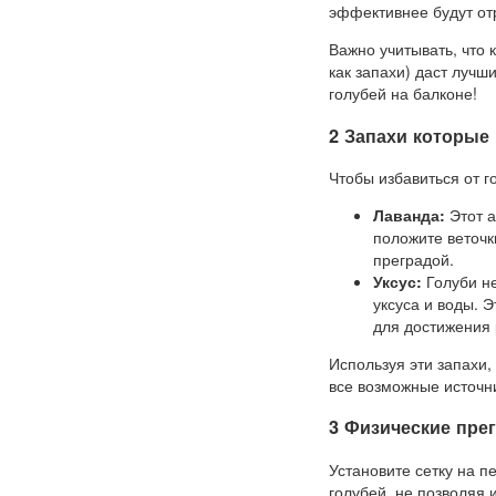
эффективнее будут о
Важно учитывать, что
как запахи) даст лучш
голубей на балконе!
2 Запахи которые 
Чтобы избавиться от г
Лаванда:
Этот а
положите веточк
преградой.
Уксус:
Голуби не
уксуса и воды. 
для достижения 
Используя эти запахи
все возможные источн
3 Физические пре
Установите сетку на 
голубей, не позволяя