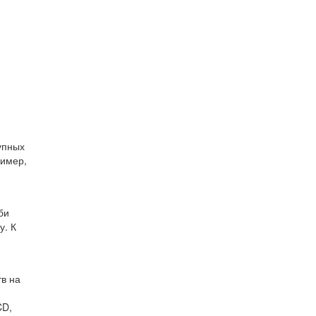
упных
ример,
би
у. К
тв на
CD,