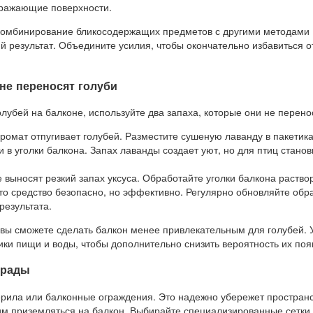
тражающие поверхности.
 комбинирование бликосодержащих предметов с другими методами 
ий результат. Объедините усилия, чтобы окончательно избавиться о
не переносят голуби
олубей на балконе, используйте два запаха, которые они не перено
ромат отпугивает голубей. Разместите сушеную лаванду в пакетик
и в уголки балкона. Запах лаванды создает уют, но для птиц станов
 выносят резкий запах уксуса. Обработайте уголки балкона раство
Это средство безопасно, но эффективно. Регулярно обновляйте обр
результата.
, вы сможете сделать балкон менее привлекательным для голубей. 
ики пищи и воды, чтобы дополнительно снизить вероятность их поя
грады
перила или балконные ограждения. Это надежно убережет пространс
 им приземляться на балкон. Выбирайте специализированные сетки 