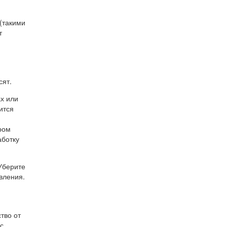
(такими
т
сят.
ах или
ится
ром
аботку
Уберите
вления.
тво от
с