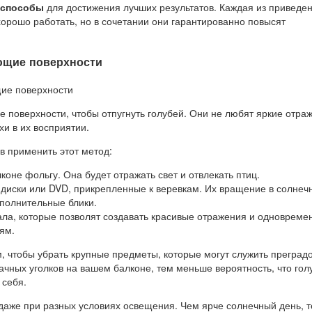
способы
для достижения лучших результатов. Каждая из приведе
орошо работать, но в сочетании они гарантированно повысят
ющие поверхности
 поверхности, чтобы отпугнуть голубей. Они не любят яркие отра
и в их восприятии.
в применить этот метод:
коне фольгу. Она будет отражать свет и отвлекать птиц.
диски или DVD, прикрепленные к веревкам. Их вращение в солнеч
ополнительные блики.
ала, которые позволят создавать красивые отражения и одновреме
ям.
, чтобы убрать крупные предметы, которые могут служить преград
чных уголков на вашем балконе, тем меньше вероятность, что гол
 себя.
 даже при разных условиях освещения. Чем ярче солнечный день, 