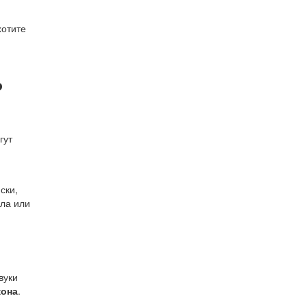
хотите
о
гут
ски,
ила или
вуки
кона
.