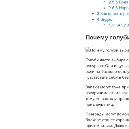
2.5
5 Водя
2.6
6 Наро
3
Как предотврат
4
Видео:
4.1
КАК И
Почему голуб
Голуби часто выбирают
ресурсов. Они ищут з
если на балконе есть 
чувствовать себя в бе
Запахи могут тоже при
воспринимают это как 
тому же важно устраня
привлечь птиц.
Преграды могут помочь
балконе станет хорош
приземлиться. Даже и