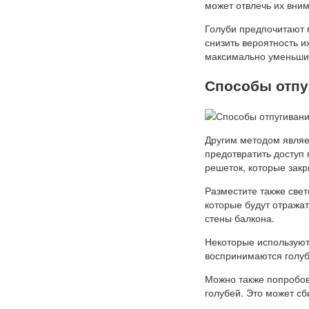
может отвлечь их вни
Голуби предпочитают м
снизить вероятность и
максимально уменьшить
Способы отпуг
Другим методом являе
предотвратить доступ
решеток, которые закр
Разместите также све
которые будут отражат
стены балкона.
Некоторые используют 
воспринимаются голубя
Можно также попробов
голубей. Это может сб