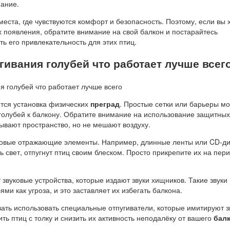
мание.
еста, где чувствуются комфорт и безопасность. Поэтому, если вы 
х появления, обратите внимание на свой балкон и постарайтесь
 его привлекательность для этих птиц.
ивания голубей что работает лучше всег
тся установка физических
преград
. Простые сетки или барьеры мо
 голубей к балкону. Обратите внимание на использование защитных
ывают пространство, но не мешают воздуху.
товые отражающие элементы. Например, длинные ленты или CD-ди
ь свет, отпугнут птиц своим блеском. Просто прикрепите их на пер
звуковые устройства, которые издают звуки хищников. Такие звуки
ми как угроза, и это заставляет их избегать балкона.
ать использовать специальные отпугиватели, которые имитируют з
ить птиц с толку и снизить их активность неподалёку от вашего
бал