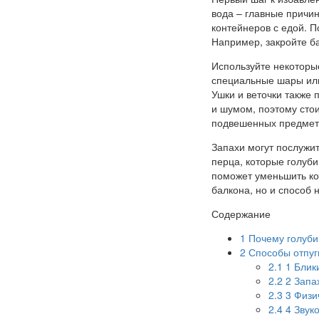
вода – главные причин
контейнеров с едой. П
Например, закройте б
Используйте некоторые
специальные шары или
Ушки и веточки также 
и шумом, поэтому стои
подвешенных предмет
Запахи могут послужи
перца, которые голуби
поможет уменьшить ко
балкона, но и способ 
Содержание
1
Почему голуби
2
Способы отпуги
2.1
1 Блик
2.2
2 Запах
2.3
3 Физи
2.4
4 Звук