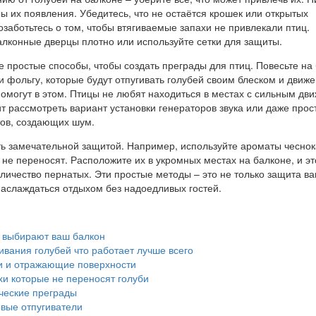
ы их появления. Убедитесь, что не остаётся крошек или открытых
озаботьтесь о том, чтобы втягиваемые запахи не привлекали птиц.
алконные дверцы плотно или используйте сетки для защиты.
 простые способы, чтобы создать преграды для птиц. Повесьте на
 фольгу, которые будут отпугивать голубей своим блеском и движ
помогут в этом. Птицы не любят находиться в местах с сильным дв
т рассмотреть вариант установки генераторов звука или даже прос
ов, создающих шум.
ть замечательной защитой. Например, используйте ароматы чеснок
 не переносят. Расположите их в укромных местах на балконе, и эт
личество пернатых. Эти простые методы – это не только защита в
наслаждаться отдыхом без надоедливых гостей.
 выбирают ваш балкон
вания голубей что работает лучше всего
и и отражающие поверхности
и которые не переносят голуби
ческие преграды
овые отпугиватели