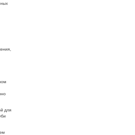
нных
жения,
ном
нно
ой для
уби
тем