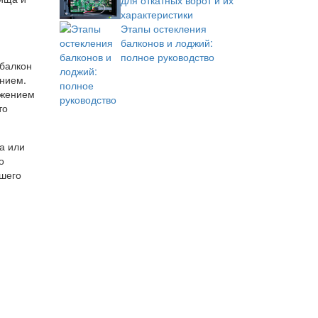
для откатных ворот и их
характеристики
Этапы остекления
балконов и лоджий:
полное руководство
 балкон
ением.
ижением
то
а или
о
ашего