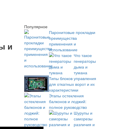
Популярное
Паронитовые прокладки
преимущества
ы и
применения и
использование
Что такое
генераторы
дыма и
тумана
Типы блоков управления
для откатных ворот и их
характеристики
Этапы остекления
балконов и лоджий:
полное руководство
Шурупы и
саморезы
различия и