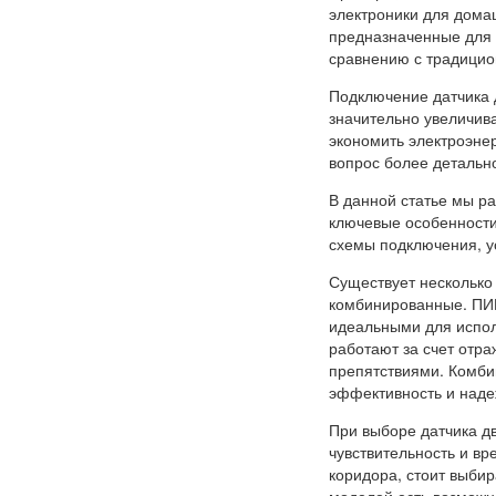
электроники для дома
предназначенные для 
сравнению с традици
Подключение датчика д
значительно увеличива
экономить электроэне
вопрос более детальн
В данной статье мы р
ключевые особенности
схемы подключения, ус
Существует несколько
комбинированные. ПИР
идеальными для испол
работают за счет отр
препятствиями. Комби
эффективность и наде
При выборе датчика дв
чувствительность и вр
коридора, стоит выбир
моделей есть возможн