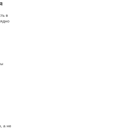
я
ть в
лядно
ры
, а не