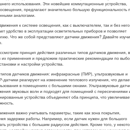
шнего использования. Эти новейшие коммутационные устройства,
освещения, предлагают значительно большую функциональность 
онными аналогами.
вижения к системе освещения, как с выключателем, так и без него
ет удобство в эксплуатации осветительных приборов и позволяет
ргию. Что же собой представляют датчики движения? Давайте изучи
о.
ассмотрим принцип действия различных типов датчиков движения,
 их применения и предложим практические рекомендации по выбо
тановки и настройки устройства.
 типов датчиков движения: инфракрасные (ПИР), ультразвуковые и
-датчики реагируют на изменение теплового излучения, что делае
ьзования в помещениях с большими окнами. Ультразвуковые датч
ажения звуковых волн и подходят для помещений с пересечениями 
нированные устройства объединяют оба принципа, что увеличивае
жность.
ижения важно учитывать параметры, такие как зона покрытия,
емя задержки работы. Например, если датчик нужен для большого
ать устройства с большим радиусом действия. Кроме того, у некот
ость настройки уровня освещенности, при котором они начинают р