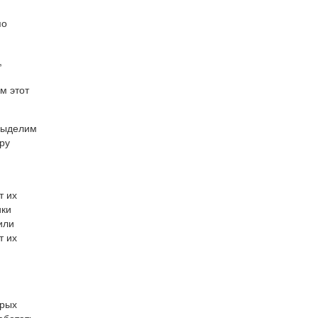
по
,
м этот
 выделим
ру
т их
ики
или
т их
орых
аботать,