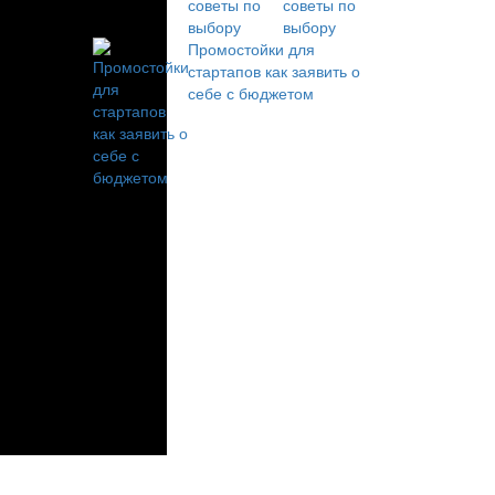
советы по
выбору
Промостойки для
стартапов как заявить о
себе с бюджетом