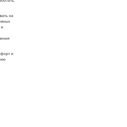
вать на
ложных
 и
чения
мфорт и
мию