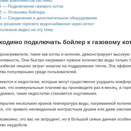
1 — Подключение газового котла
2 — Установка бойлера
3 — Соединения и дополнительное оборудование
е решения горячего водоснабжения через котел
олезное видео на эту тему
бходимо подключать бойлер к газовому ко
онагреватели, такие как котлы и колонки, демонстрируют высокую
тивность. Они быстро нагревают нужное количество воды только т
 избегая лишних затрат энергии на поддержание тепла. Эта эффек
ства популярными среди пользователей.
меются и недостатки, которые могут существенно ухудшить комфор
ая, что коммунальные платежи вы производите раз в месяц, а гор
едневно, такие недостатки становятся ощутимыми.
крытии нескольких кранов температура воды, нагреваемой колонк
ся, что чревато неожиданным контрастным душем или даже ожогам
возможно, это вас не затруднит, но в большой семье данная особе
тво неудобств.