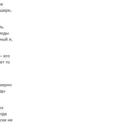
не
 шире,
ть
воды.
ный и,
– его
ет то
имерно
оды
ых
егда
ски не