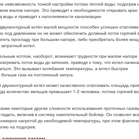
е невозможность тонкой настройки потока теплой воды: подогрев 
шком малом напоре. Это приводит к необходимости открывать кран
д воды и приводит к наполняемости канализации.
 двухконтурный котёл малой мощности способен успешно отаплива
о под давлением он не может обеспечить должный поток горячей 
рпеть прохладу при большом напоре, либо приобретать более мощ
 затратный котел.
ельным котлом, наоборот, возникают трудности при малом напоре 
агревать поток воды до кипения, приводя к тому, что котел начина
аться. Это вызывает колебания температуры, а котел быстрее
 больше газа на постоянный запуск.
 двухконтурный котёл может качественно отапливать площадь пр
когда количество жильцов превышает 1-2 человека, потока горячей в
 также некоторые другие сложности использования проточных газов
ладить, включив в систему накопительный бойлер. Он позволит вс
вномерно нагретой до необходимой температуры, при этом фактиче
ргию на подогрев.
ъединения систем