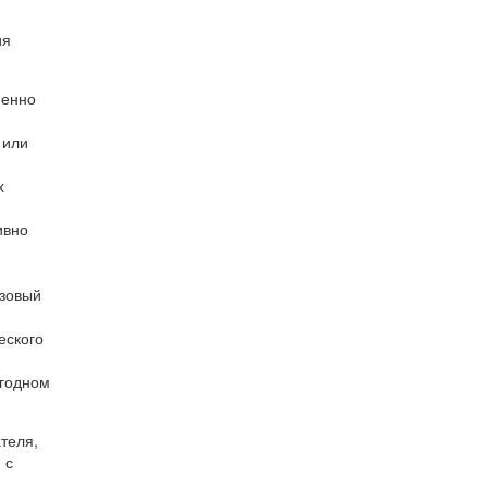
ия
менно
 или
х
ивно
азовый
еского
егодном
теля,
 с