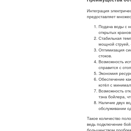
Интеграция электриче
предоставляет множес
Подача воды с н
открытых кранов
Стабильная темп
мощной струей, 
Оптимизация сис
стоков.
Возможность ис
справится с ото
Экономия ресурс
Обеспечение как
котёл с минимал
Возможность отк
тэна бойлера, ч
Наличие двух во
обслуживании од
Такое количество пол
ведь подключение бой
большинством проблем