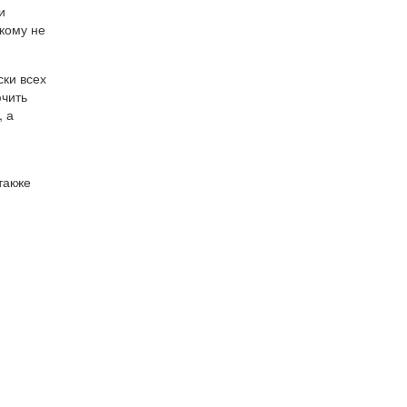
и
икому не
ки всех
ючить
, а
также