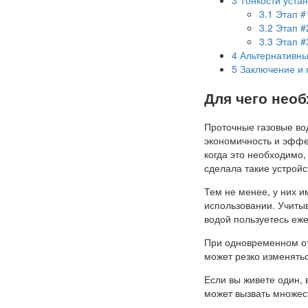
3.1
Этап #
3.2
Этап #
3.3
Этап #
4
Альтернативны
5
Заключение и п
Для чего нео
Проточные газовые вод
экономичность и эффек
когда это необходимо,
сделала такие устрой
Тем не менее, у них и
использовании. Учитыв
водой пользуетесь еж
При одновременном от
может резко изменять
Если вы живете один, 
может вызвать множес