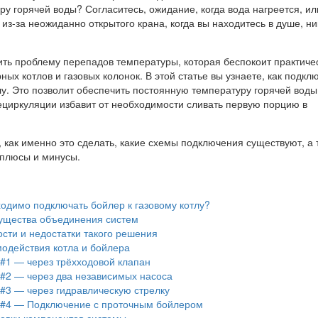
у горячей воды? Согласитесь, ожидание, когда вода нагреется, ил
из-за неожиданно открытого крана, когда вы находитесь в душе, н
ь проблему перепадов температуры, которая беспокоит практичес
ных котлов и газовых колонок. В этой статье вы узнаете, как подкл
лу. Это позволит обеспечить постоянную температуру горячей воды
ециркуляции избавит от необходимости сливать первую порцию в
 как именно это сделать, какие схемы подключения существуют, а 
плюсы и минусы.
одимо подключать бойлер к газовому котлу?
щества объединения систем
сти и недостатки такого решения
одействия котла и бойлера
#1 — через трёхходовой клапан
#2 — через два независимых насоса
#3 — через гидравлическую стрелку
#4 — Подключение с проточным бойлером
новки компонентов системы