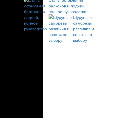
Этапы остекления
балконов и лоджий:
полное руководство
Шурупы и
саморезы
различия и
советы по
выбору