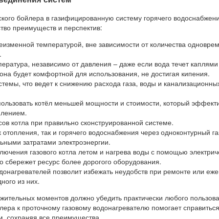
ского бойлера в газифицированную систему горячего водоснабжен
тво преимуществ и перспектив:
еизменной температурой, вне зависимости от количества одновре
.
ература, независимо от давления – даже если вода течет каплями
она будет комфортной для использования, не достигая кипения.
темы, что ведет к снижению расхода газа, воды и канализационны
пользовать котёл меньшей мощности и стоимости, который эффект
плением.
ов котла при правильно сконструированной системе.
 отопления, так и горячего водоснабжения через одноконтурный г
ьными затратами электроэнергии.
лючения газового котла летом и нагрева воды с помощью электрич
то сбережет ресурс более дорогого оборудования.
донагревателей позволит избежать неудобств при ремонте или еж
ного из них.
ожительных моментов должно убедить практически любого пользова
лера к проточному газовому водонагревателю помогает справиться
, сохраняя все преимущества.