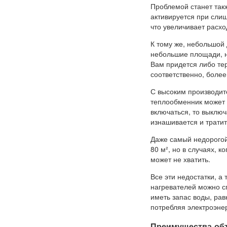
Проблемой станет такж
активируется при сли
что увеличивает расхо
К тому же, небольшой
небольшие площади, н
Вам придется либо те
соответственно, более
С высоким производит
теплообменник может н
включаться, то выключ
изнашивается и тратит
Даже самый недорогой
80 м², но в случаях, 
может не хватить.
Все эти недостатки, а
нагревателей можно сг
иметь запас воды, ра
потребляя электроэне
Преимущества об