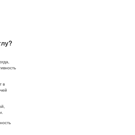
тлу?
огда,
тивность
т в
ячей
ой,
и.
нность