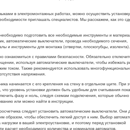
ыками в электромонтажных работах, можно осуществить установку
необходимости приглашать специалистов. Мы расскажем, как это сд
необходимо подготовить все необходимые инструменты и материа
чик, автоматические выключатели, провода необходимого сечения,
лы и инструменты для монтажа (отвертки, плоскогубцы, изолента).
но ознакомиться с правилами безопасности. Обязательно отключит
ещении, используя автоматические выключатели, чтобы избежать р
ким током. Также рекомендуется использовать многофункциональ
отсутствия напряжения.
чика начинается с его крепления на стену в отдельном щите. При 
, что уровень установки должен быть удобным для считывания пока
лючить фазу и ноль, следуя схемам подключения, которые обычно
ованию или можно найти в инструкции.
тросчетчика следует установить автоматические выключатели. Они
м образом, чтобы обеспечить легкий доступ к ним. Выбор автомат
а нагрузки в вашей электроустановке, и поэтому перед установкой
ти расчет необходимого количества и номиналов автоматов.