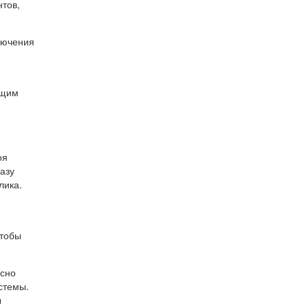
тов,
лючения
бщим
оя
азу
лика.
чтобы
асно
стемы.
ы