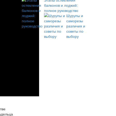
Этапы остекления
балконов и лоджий:
полное руководство
Шурупы и
саморезы
различия и
советы по
выбору
тве
адельца