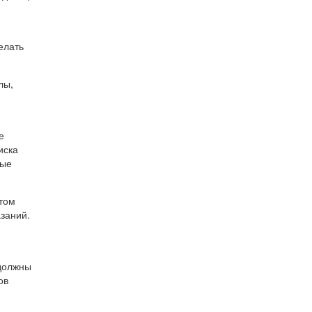
елать
лы,
е
иска
ные
этом
заний.
 должны
ов