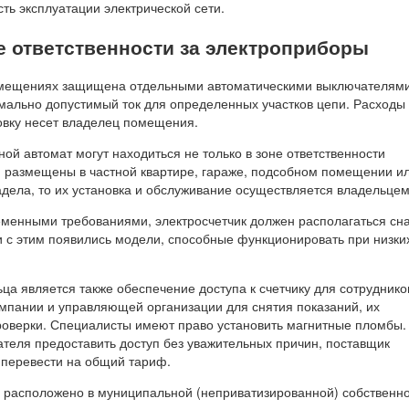
ть эксплуатации электрической сети.
е ответственности за электроприборы
омещениях защищена отдельными автоматическими выключателями
мально допустимый ток для определенных участков цепи. Расходы 
овку несет владелец помещения.
ной автомат могут находиться не только в зоне ответственности
и размещены в частной квартире, гараже, подсобном помещении и
дела, то их установка и обслуживание осуществляется владельцем
ременными требованиями, электросчетчик должен располагаться сн
и с этим появились модели, способные функционировать при низки
а является также обеспечение доступа к счетчику для сотруднико
пании и управляющей организации для снятия показаний, их
оверки. Специалисты имеют право установить магнитные пломбы.
ателя предоставить доступ без уважительных причин, поставщик
 перевести на общий тариф.
 расположено в муниципальной (неприватизированной) собственно