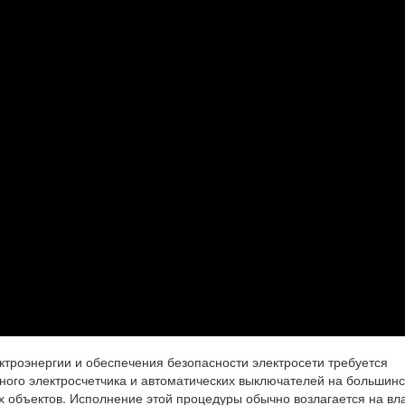
ктроэнергии и обеспечения безопасности электросети требуется
ого электросчетчика и автоматических выключателей на большинс
х объектов. Исполнение этой процедуры обычно возлагается на вл