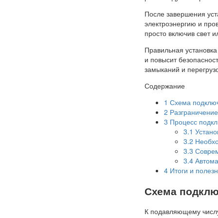
После завершения уст
электроэнергию и про
просто включив свет и
Правильная установка 
и повысит безопаснос
замыканий и перегрузо
Содержание
1
Схема подключ
2
Разграничение
3
Процесс подкл
3.1
Устано
3.2
Необхо
3.3
Соврем
3.4
Автома
4
Итоги и полезн
Схема подклю
К подавляющему числу 