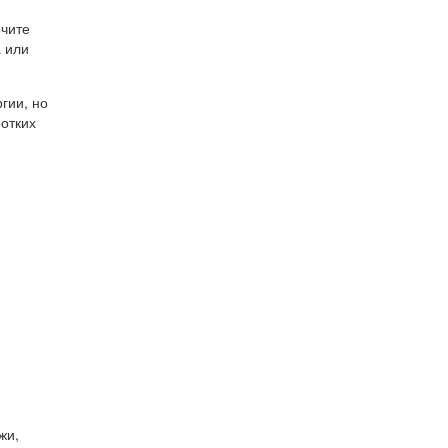
ючите
а или
гии, но
отких
жи,