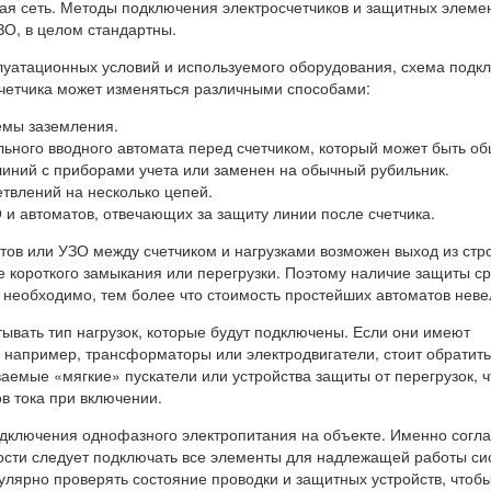
я сеть. Методы подключения электросчетчиков и защитных элемен
ЗО, в целом стандартны.
плуатационных условий и используемого оборудования, схема подк
четчика может изменяться различными способами:
емы заземления.
льного вводного автомата перед счетчиком, который может быть о
линий с приборами учета или заменен на обычный рубильник.
етвлений на несколько цепей.
и автоматов, отвечающих за защиту линии после счетчика.
тов или УЗО между счетчиком и нагрузками возможен выход из стр
е короткого замыкания или перегрузки. Поэтому наличие защиты ср
 необходимо, тем более что стоимость простейших автоматов неве
тывать тип нагрузок, которые будут подключены. Если они имеют
, например, трансформаторы или электродвигатели, стоит обратить
аемые «мягкие» пускатели или устройства защиты от перегрузок, 
ов тока при включении.
дключения однофазного электропитания на объекте. Именно согл
ости следует подключать все элементы для надлежащей работы си
улярно проверять состояние проводки и защитных устройств, чтоб