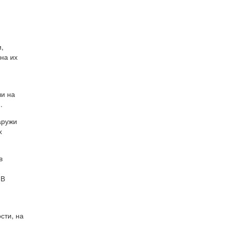
,
на их
ли на
.
аружи
х
в
 В
сти, на