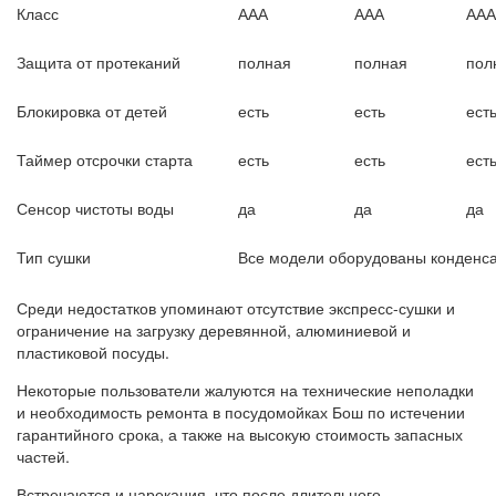
Класс
ААА
ААА
ААА
Защита от протеканий
полная
полная
пол
Блокировка от детей
есть
есть
ест
Таймер отсрочки старта
есть
есть
ест
Сенсор чистоты воды
да
да
да
Тип сушки
Все модели оборудованы конденс
Среди недостатков упоминают отсутствие экспресс-сушки и
ограничение на загрузку деревянной, алюминиевой и
пластиковой посуды.
Некоторые пользователи жалуются на технические неполадки
и необходимость ремонта в посудомойках Бош по истечении
гарантийного срока, а также на высокую стоимость запасных
частей.
Встречаются и нарекания, что после длительного