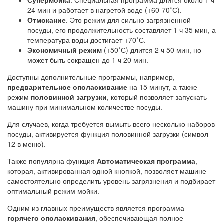
Супермойка
. Специальная программа длится около 1 ч
24 мин и работает в нагретой воде (+60-70˚С).
Отмокание
. Это режим для сильно загрязненной
посуды, его продолжительность составляет 1 ч 35 мин, а
температура воды достигает +70˚С.
Экономичный режим
(+50˚С) длится 2 ч 50 мин, но
может быть сокращен до 1 ч 20 мин.
Доступны дополнительные программы, например,
предварительное ополаскивание
на 15 минут, а также
режим
половинной загрузки
, который позволяет запускать
машину при минимальном количестве посуды.
Для случаев, когда требуется вымыть всего несколько наборов
посуды, активируется функция половинной загрузки (символ
12 в меню).
Также популярна функция
Автоматическая программа
,
которая, активированная одной кнопкой, позволяет машине
самостоятельно определить уровень загрязнения и подбирает
оптимальный режим мойки.
Одним из главных преимуществ является программа
горячего ополаскивания
, обеспечивающая полное