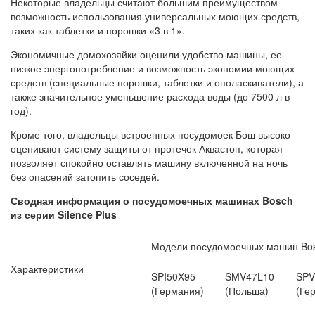
Некоторые владельцы считают большим преимуществом
возможность использования универсальных моющих средств,
таких как таблетки и порошки «3 в 1».
Экономичные домохозяйки оценили удобство машины, ее
низкое энергопотребление и возможность экономии моющих
средств (специальные порошки, таблетки и ополаскиватели), а
также значительное уменьшение расхода воды (до 7500 л в
год).
Кроме того, владельцы встроенных посудомоек Бош высоко
оценивают систему защиты от протечек Аквастоп, которая
позволяет спокойно оставлять машину включенной на ночь
без опасений затопить соседей.
Сводная информация о посудомоечных машинах Bosch
из серии Silence Plus
Модели посудомоечных машин Bosc
Характеристики
SPI50X95
SMV47L10
SPV
(Германия)
(Польша)
(Ге