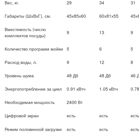
Вес, кг.
29
34
31
Габариты (ШхВхГ), см.
45х85х60
60х81х55
45х
Вместимость (число
9
13
9
комплектов посуды)
Количество программ мойки
5
6
5
Расход воды, л.
9
12
8
Уровень шума
48 Дб
48 Дб
46 
Энергопотребление за цикл
0.91 кВтч
1.05 кВтч
0.78
Необходимая мощность
2400 Вт
Цифровой экран
есть
есть
ест
Режим половинной загрузки
есть
есть
ест