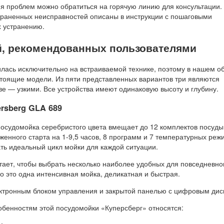
ия проблем можно обратиться на горячую линию для консультации.
раненных неисправностей описаны в инструкции с пошаговыми
 устранению.
й, рекомендованных пользователями
лась исключительно на встраиваемой технике, поэтому в нашем о
стоящие модели. Из пяти представленных вариантов три являются
е — узкими. Все устройства имеют одинаковую высоту и глубину.
rsberg GLA 689
осудомойка серебристого цвета вмещает до 12 комплектов посуды
енного старта на 1-9,5 часов, 8 программ и 7 температурных реж
ть идеальный цикл мойки для каждой ситуации.
ает, чтобы выбрать несколько наиболее удобных для повседневно
о это одна интенсивная мойка, деликатная и быстрая.
ктронным блоком управления и закрытой панелью с цифровым дис
бенностям этой посудомойки «Куперсберг» относятся: