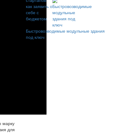
Быстровозводимые модульные здания
под ключ
ю марку
вия для