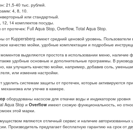
н: 21,5-40 тыс. рублей.
амм: 4, 8, 10.
инверторный или стандартный.
, 12, 14 комплектов посуды.
т протечек: Full Aqua Stop, Overflow, Total Aqua Stop.
 от Kuppersberg имеют средний ценовой уровень. Пользователи 
окое качество мойки, удобные комплектации и подробные инструкц
моментов выделяются простота в использовании меню, наличие 
а также удобные основные и дополнительные программы. В руковод
о, как улучшить качество мойки, например, добавив соль, уменьши
теля, или изменив настройки.
т уделить системам защиты от протечек, которые активируются пр
 механизма или утечке в камере.
top
оборудованы насосом для откачки воды и индикатором уровня
al Aqua Stop и
Overflow
имеют схожую функциональность, но относ
омоек этой марки.
уществом являются отличный сервис и наличие авторизованных 
сии. Производитель предлагает бесплатную гарантию на срок от дву