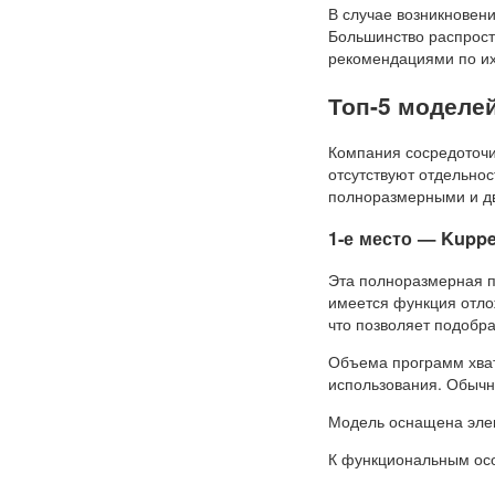
В случае возникновен
Большинство распрост
рекомендациями по их
Топ-5 моделе
Компания сосредоточи
отсутствуют отдельно
полноразмерными и дв
1-е место — Kuppe
Эта полноразмерная п
имеется функция отлож
что позволяет подобра
Объема программ хват
использования. Обычн
Модель оснащена эле
К функциональным осо