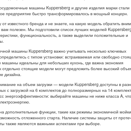
 посудомоечные машины Kuppersberg и другие изделия марки стали
шое предприятие быстро трансформировалось в мощный концерн.
от известного бренда и не знаете, на какую модель обратить вни
я вам полезен. Мы подготовили список лучших моделей Kuppersberg
теристики, функциональность, а также выделили положительные и
ы.
чной машины Kuppersberg важно учитывать несколько ключевых
 определитесь с типом установки: встраиваемая или свободно сто
 машины идеальны для небольших кухонь, где важна экономия
как отдельно стоящие модели могут предложить более высокий объе
ие дизайна.
внимание на объем загрузки — модели Kuppersberg доступны в раз
ных с загрузкой на 6 комплектов до полноразмерных на 14 комплект
асс энергоэффективности: выбирайте машины не ниже класса A, чт
электроэнергию.
 на дополнительные функции, такие как режимы экономичной мойки
озможность отложенного старта. Наличие системы защиты от протеч
ты также являются важными аспектами при выборе.