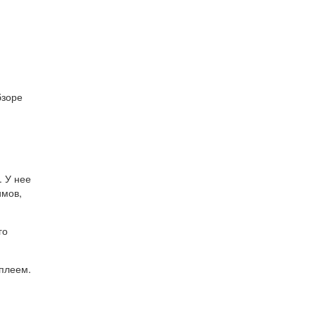
бзоре
. У нее
имов,
го
плеем.