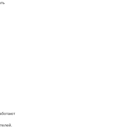
ать
аботают
телей.