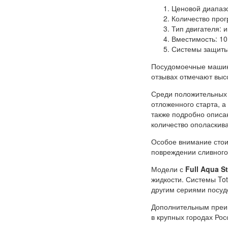
Ценовой диапазо
Количество прогр
Тип двигателя: 
Вместимость: 10
Системы защиты о
Посудомоечные машины
отзывах отмечают выс
Среди положительных 
отложенного старта, 
также подробно описан
количество ополаскива
Особое внимание стои
повреждении сливного
Модели с
Full Aqua S
жидкости. Системы Tot
другим сериями посуд
Дополнительным преим
в крупных городах Рос