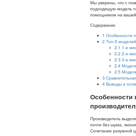
Мы уверены, что с по
подходящую модель п
помощником на вашей 
Содержание
1
Особенности п
2
Топ-5 моделей
2.1
1-е ме
2.2
2-е ме
2.3
3-е ме
2.4
Модель
2.5
Модель
3
Сравнительная
4
Выводы и поле
Особенности 
производител
Производитель выделя
почти без шума, экон
Сочетание разумной ц