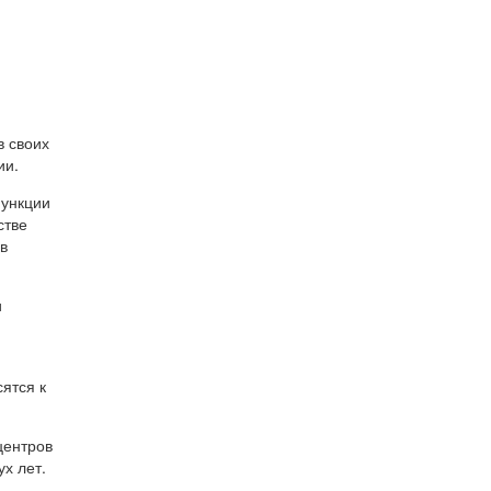
в своих
ии.
функции
стве
в
и
ятся к
центров
х лет.