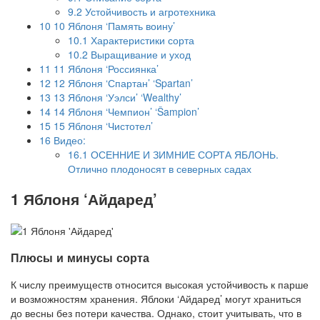
9.2
Устойчивость и агротехника
10
10 Яблоня ‘Память воину’
10.1
Характеристики сорта
10.2
Выращивание и уход
11
11 Яблоня ‘Россиянка’
12
12 Яблоня ‘Спартан’ ‘Spartan’
13
13 Яблоня ‘Уэлси’ ‘Wealthy’
14
14 Яблоня ‘Чемпион’ ‘Šampion’
15
15 Яблоня ‘Чистотел’
16
Видео:
16.1
ОСЕННИЕ И ЗИМНИЕ СОРТА ЯБЛОНЬ.
Отлично плодоносят в северных садах
1 Яблоня ‘Айдаред’
Плюсы и минусы сорта
К числу преимуществ относится высокая устойчивость к парше
и возможностям хранения. Яблоки ‘Айдаред’ могут храниться
до весны без потери качества. Однако, стоит учитывать, что в