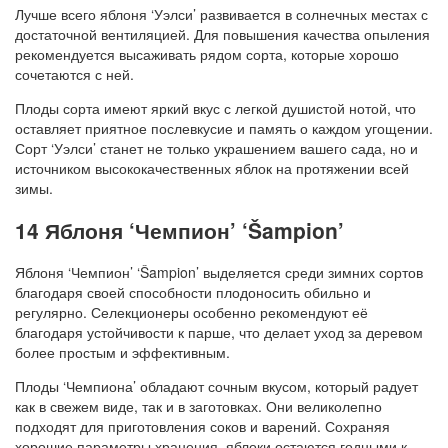
Лучше всего яблоня ‘Уэлси’ развивается в солнечных местах с
достаточной вентиляцией. Для повышения качества опыления
рекомендуется высаживать рядом сорта, которые хорошо
сочетаются с ней.
Плоды сорта имеют яркий вкус с легкой душистой нотой, что
оставляет приятное послевкусие и память о каждом угощении.
Сорт ‘Уэлси’ станет не только украшением вашего сада, но и
источником высококачественных яблок на протяжении всей
зимы.
14 Яблоня ‘Чемпион’ ‘Šampion’
Яблоня ‘Чемпион’ ‘Šampion’ выделяется среди зимних сортов
благодаря своей способности плодоносить обильно и
регулярно. Селекционеры особенно рекомендуют её
благодаря устойчивости к парше, что делает уход за деревом
более простым и эффективным.
Плоды ‘Чемпиона’ обладают сочным вкусом, который радует
как в свежем виде, так и в заготовках. Они великолепно
подходят для приготовления соков и варений. Сохраняя
хорошие параметры хранения, яблоки остаются годными к