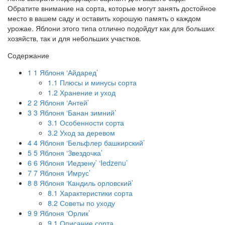
Обратите внимание на сорта, которые могут занять достойное
место в вашем саду и оставить хорошую память о каждом
урожае. Яблони этого типа отлично подойдут как для больших
хозяйств, так и для небольших участков.
Содержание
1
1 Яблоня ‘Айдаред’
1.1
Плюсы и минусы сорта
1.2
Хранение и уход
2
2 Яблоня ‘Антей’
3
3 Яблоня ‘Банан зимний’
3.1
Особенности сорта
3.2
Уход за деревом
4
4 Яблоня ‘Бельфлер башкирский’
5
5 Яблоня ‘Звездочка’
6
6 Яблоня ‘Иедзену’ ‘Iedzenu’
7
7 Яблоня ‘Имрус’
8
8 Яблоня ‘Кандиль орловский’
8.1
Характеристики сорта
8.2
Советы по уходу
9
9 Яблоня ‘Орлик’
9.1
Описание сорта