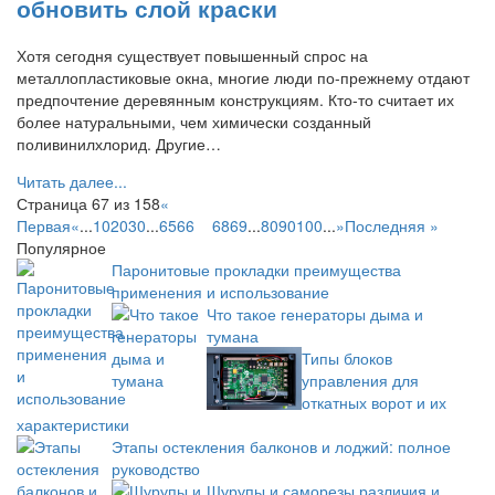
обновить слой краски
Хотя сегодня существует повышенный спрос на
металлопластиковые окна, многие люди по-прежнему отдают
предпочтение деревянным конструкциям. Кто-то считает их
более натуральными, чем химически созданный
поливинилхлорид. Другие…
Читать далее...
Страница 67 из 158
«
Первая
«
...
10
20
30
...
65
66
67
68
69
...
80
90
100
...
»
Последняя »
Популярное
Паронитовые прокладки преимущества
применения и использование
Что такое генераторы дыма и
тумана
Типы блоков
управления для
откатных ворот и их
характеристики
Этапы остекления балконов и лоджий: полное
руководство
Шурупы и саморезы различия и