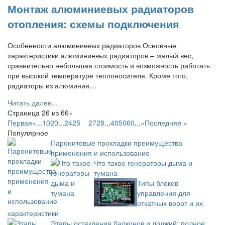
Монтаж алюминиевых радиаторов
отопления: схемы подключения
Особенности алюминиевых радиаторов Основные
характеристики алюминиевых радиаторов – малый вес,
сравнительно небольшая стоимость и возможность работать
при высокой температуре теплоносителя. Кроме того,
радиаторы из алюминия…
Читать далее...
Страница 26 из 66
«
Первая
«
...
10
20
...
24
25
26
27
28
...
40
50
60
...
»
Последняя »
Популярное
Паронитовые прокладки преимущества
применения и использование
Что такое генераторы дыма и
тумана
Типы блоков
управления для
откатных ворот и их
характеристики
Этапы остекления балконов и лоджий: полное