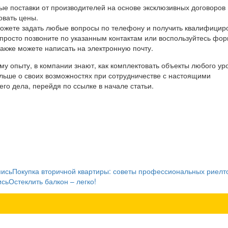
ые поставки от производителей на основе эксклюзивных договоров
вать цены.
ожете задать любые вопросы по телефону и получить квалифицир
 просто позвоните по указанным контактам или воспользуйтесь фо
также можете написать на электронную почту.
у опыту, в компании знают, как комплектовать объекты любого ур
ольше о своих возможностях при сотрудничестве с настоящими
о дела, перейдя по ссылке в начале статьи.
пись
Покупка вторичной квартиры: советы профессиональных риелт
ись
Остеклить балкон – легко!