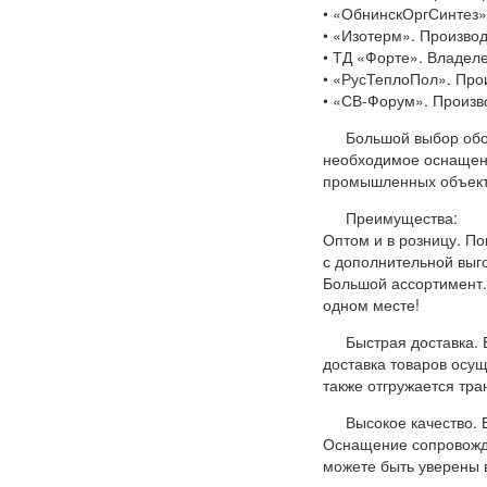
• «ОбнинскОргСинтез»
• «Изотерм». Произво
• ТД «Форте». Владел
• «РусТеплоПол». Про
• «СВ-Форум». Произв
Большой выбор обо
необходимое оснащени
промышленных объект
Преимущества:
Оптом и в розницу. П
с дополнительной выго
Большой ассортимент.
одном месте!
Быстрая доставка. 
доставка товаров осу
также отгружается тр
Высокое качество.
Оснащение сопровожд
можете быть уверены 