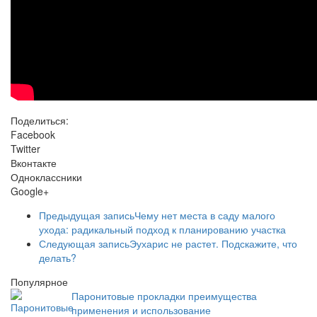
Поделиться:
Facebook
Twitter
Вконтакте
Одноклассники
Google+
Предыдущая запись
Чему нет места в саду малого
ухода: радикальный подход к планированию участка
Следующая запись
Эухарис не растет. Подскажите, что
делать?
Популярное
Паронитовые прокладки преимущества
применения и использование