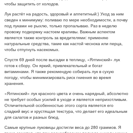
чтобы защитить от холодов.
Лук растёт на радость, здоровый и аппетитный:) Уход за ним
сведен к минимуму: поливаю по мере необходимости, а почву
под луками не рыхлю, только пропалываю. Раз в неделю
провожу подкормку настоем крапивы. Важным аспектом
является также контроль за вредителями: применяю
натуральные средства, такие как настой чеснока или перца,
чтобы отпугнуть насекомых.
Спустя 69 дней после высадки в теплицу, «Ялтинский» лук
готов к сбору. Он яркий, привлекательный и богат
витаминами. Я также рекомендую собирать лук в сухую
погоду, чтобы минимизировать риск гниения во время
хранения.
«Ялтинский» лук красного цвета и очень нарядный, абсолютно
не требует особых усилий в уходе и является неприхотливым.
Отличительной особенностью этого сорта является его
сладкий вкус и хрустящая текстура, что делает его идеальным
для салатов и разных блюд.
Самые крупные луковицы достигли веса до 280 граммов. Я
также заметил, что при разнообразном подходе к уходу можно